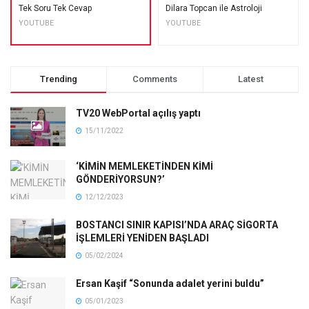
Tek Soru Tek Cevap
Dilara Topcan ile Astroloji
YOUTUBE
YOUTUBE
Trending
Comments
Latest
TV20 WebPortal açılış yaptı
15/11/2022
‘KİMİN MEMLEKETİNDEN KİMİ
GÖNDERİYORSUN?’
12/12/2023
BOSTANCI SINIR KAPISI’NDA ARAÇ SİGORTA
İŞLEMLERİ YENİDEN BAŞLADI
05/02/2024
Ersan Kaşif “Sonunda adalet yerini buldu”
05/01/2023