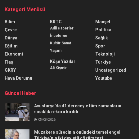
Kategori Menüsü
Bilim
KKTC
Manşet
Adli Haberler
Çevre
Politika
İnceleme
Dünya
Sağlık
Kültür Sanat
Eğitim
Spor
Yaşam
Ekonomi
Teknoloji
Köşe Yazıları
Flaş
Türkiye
Ali Kişmir
GKRY
Uncategorized
Hava Durumu
Youtube
Güncel Haber
Avusturya’da 41 dereceyle tüm zamanların
sıcaklık rekoru kırıldı
05/08/2026
Müzakere sürecinin önündeki temel engel
Türkiye’nin iki devletli çözüm tezi