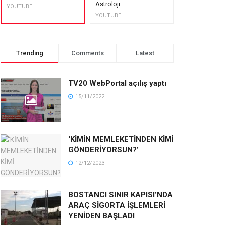
Astroloji
muhteşem lez
YOUTUBE
YOUTUBE
YOUTUBE
Trending
Comments
Latest
TV20 WebPortal açılış yaptı
15/11/2022
‘KİMİN MEMLEKETİNDEN KİMİ
GÖNDERİYORSUN?’
12/12/2023
BOSTANCI SINIR KAPISI’NDA
ARAÇ SİGORTA İŞLEMLERİ
YENİDEN BAŞLADI