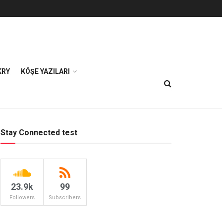
KRY
KÖŞE YAZILARI
Stay Connected test
23.9k
99
Followers
Subscribers