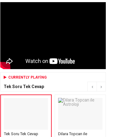
CURRENTLY PLAYING
Tek Soru Tek Cevap
Tek Soru Tek Cevap
Dilara Topcan ile
Mensure’s Cof