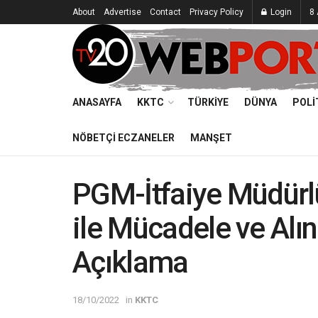
About
Advertise
Contact
Privacy Policy
Login
8 
ANASAYFA
KKTC
TÜRKIYE
DÜNYA
POLI
NÖBETÇI ECZANELER
MANŞET
PGM-İtfaiye Müdürlü
ile Mücadele ve Alın
Açıklama
18/10/2022
in
KKTC