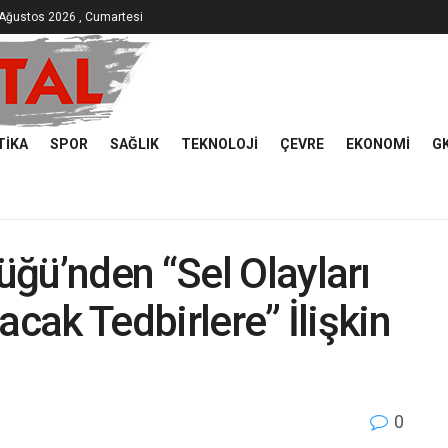
Ağustos 2026 , Cumartesi
TIKA
SPOR
SAĞLIK
TEKNOLOJI
ÇEVRE
EKONOMI
G
ğü’nden “Sel Olayları
acak Tedbirlere” İlişkin
0