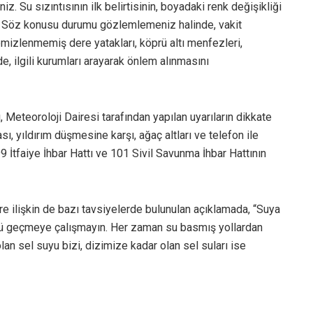
. Su sızıntısının ilk belirtisinin, boyadaki renk değişikliği
. Söz konusu durumu gözlemlemeniz halinde, vakit
emizlenmemiş dere yatakları, köprü altı menfezleri,
e, ilgili kurumları arayarak önlem alınmasını
Meteoroloji Dairesi tarafından yapılan uyarıların dikkate
ı, yıldırım düşmesine karşı, ağaç altları ve telefon ile
99 İtfaiye İhbar Hattı ve 101 Sivil Savunma İhbar Hattının
re ilişkin de bazı tavsiyelerde bulunulan açıklamada, “Suya
yü geçmeye çalışmayın. Her zaman su basmış yollardan
n sel suyu bizi, dizimize kadar olan sel suları ise