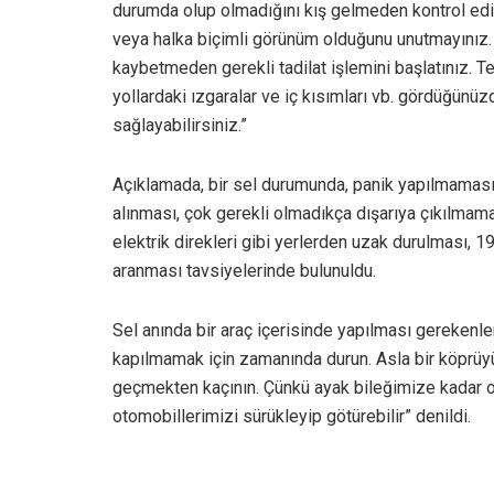
durumda olup olmadığını kış gelmeden kontrol ediniz
veya halka biçimli görünüm olduğunu unutmayınız
kaybetmeden gerekli tadilat işlemini başlatınız. T
yollardaki ızgaralar ve iç kısımları vb. gördüğünüzd
sağlayabilirsiniz.”
Açıklamada, bir sel durumunda, panik yapılmaması, 
alınması, çok gerekli olmadıkça dışarıya çıkılmamas
elektrik direkleri gibi yerlerden uzak durulması, 1
aranması tavsiyelerinde bulunuldu.
Sel anında bir araç içerisinde yapılması gerekenle
kapılmamak için zamanında durun. Asla bir köprü
geçmekten kaçının. Çünkü ayak bileğimize kadar ola
otomobillerimizi sürükleyip götürebilir” denildi.