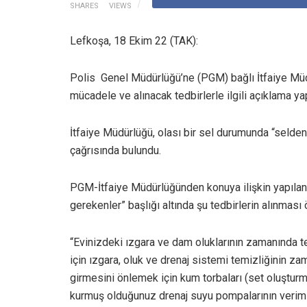
SHARES
VIEWS
Lefkoşa, 18 Ekim 22 (TAK):
Polis Genel Müdürlüğü’ne (PGM) bağlı İtfaiye Müdür
mücadele ve alınacak tedbirlerle ilgili açıklama ya
İtfaiye Müdürlüğü, olası bir sel durumunda “selden
çağrısında bulundu.
PGM-İtfaiye Müdürlüğünden konuya ilişkin yapılan
gerekenler” başlığı altında şu tedbirlerin alınması ö
“Evinizdeki ızgara ve dam oluklarının zamanında 
için ızgara, oluk ve drenaj sistemi temizliğinin 
girmesini önlemek için kum torbaları (set oluşturm
kurmuş olduğunuz drenaj suyu pompalarının verimini