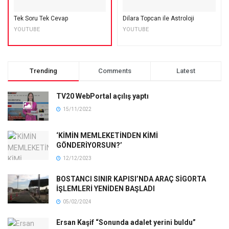
Tek Soru Tek Cevap
Dilara Topcan ile Astroloji
YOUTUBE
YOUTUBE
Trending
Comments
Latest
TV20 WebPortal açılış yaptı
15/11/2022
‘KİMİN MEMLEKETİNDEN KİMİ
GÖNDERİYORSUN?’
12/12/2023
BOSTANCI SINIR KAPISI’NDA ARAÇ SİGORTA
İŞLEMLERİ YENİDEN BAŞLADI
05/02/2024
Ersan Kaşif “Sonunda adalet yerini buldu”