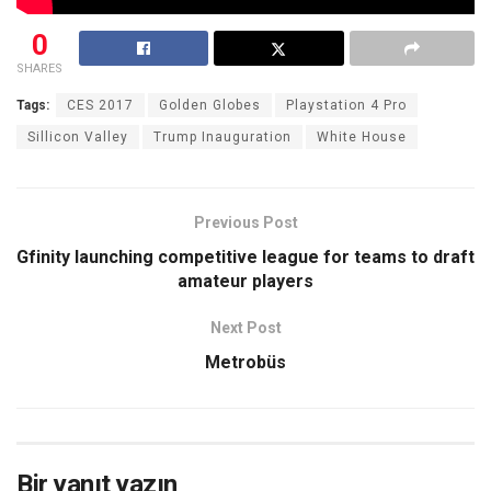
0
SHARES
Tags:
CES 2017
Golden Globes
Playstation 4 Pro
Sillicon Valley
Trump Inauguration
White House
Previous Post
Gfinity launching competitive league for teams to draft
amateur players
Next Post
Metrobüs
Bir yanıt yazın