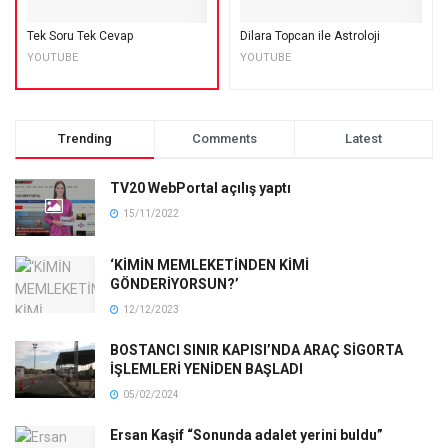
Tek Soru Tek Cevap
Dilara Topcan ile Astroloji
YOUTUBE
YOUTUBE
Trending
Comments
Latest
TV20 WebPortal açılış yaptı
15/11/2022
‘KİMİN MEMLEKETİNDEN KİMİ
GÖNDERİYORSUN?’
12/12/2023
BOSTANCI SINIR KAPISI’NDA ARAÇ SİGORTA
İŞLEMLERİ YENİDEN BAŞLADI
05/02/2024
Ersan Kaşif “Sonunda adalet yerini buldu”