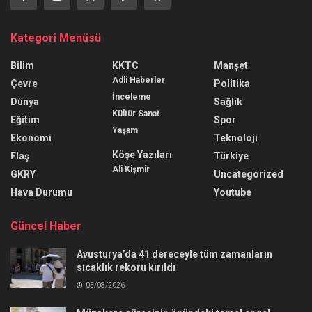
Kategori Menüsü
Bilim
KKTC
Manşet
Adli Haberler
Çevre
Politika
İnceleme
Dünya
Sağlık
Kültür Sanat
Eğitim
Spor
Yaşam
Ekonomi
Teknoloji
Köşe Yazıları
Flaş
Türkiye
Ali Kişmir
GKRY
Uncategorized
Hava Durumu
Youtube
Güncel Haber
Avusturya’da 41 dereceyle tüm zamanların
sıcaklık rekoru kırıldı
05/08/2026