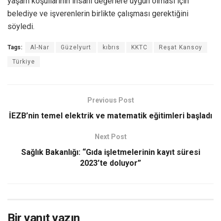
yaşam koşullarının insani değerlere uygun olması için
belediye ve işverenlerin birlikte çalışması gerektiğini
söyledi.
Tags:
Al-Nar
Güzelyurt
kıbrıs
KKTC
Reşat Kansoy
Türkiye
Previous Post
İEZB’nin temel elektrik ve matematik eğitimleri başladı
Next Post
Sağlık Bakanlığı: “Gıda işletmelerinin kayıt süresi
2023’te doluyor”
Bir yanıt yazın