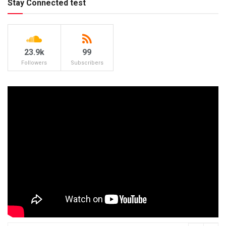
Stay Connected test
23.9k
99
Followers
Subscribers