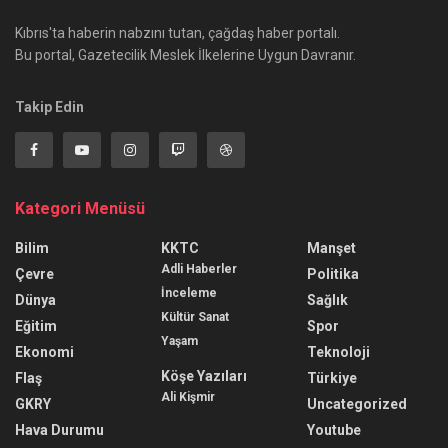
Kıbrıs'ta haberin nabzını tutan, çağdaş haber portalı.
Bu portal, Gazetecilik Meslek İlkelerine Uygun Davranır.
Takip Edin
Kategori Menüsü
Bilim
KKTC
Manşet
Adli Haberler
Çevre
Politika
İnceleme
Dünya
Sağlık
Kültür Sanat
Eğitim
Spor
Yaşam
Ekonomi
Teknoloji
Köşe Yazıları
Flaş
Türkiye
Ali Kişmir
GKRY
Uncategorized
Hava Durumu
Youtube