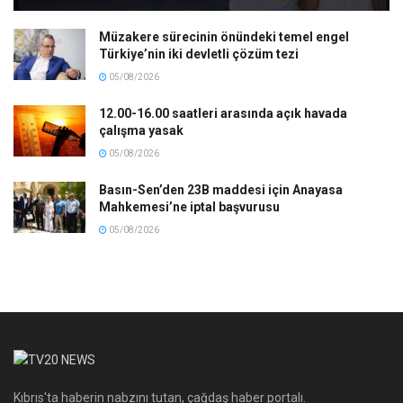
Müzakere sürecinin önündeki temel engel
Türkiye’nin iki devletli çözüm tezi
05/08/2026
12.00-16.00 saatleri arasında açık havada
çalışma yasak
05/08/2026
Basın-Sen’den 23B maddesi için Anayasa
Mahkemesi’ne iptal başvurusu
05/08/2026
Kıbrıs'ta haberin nabzını tutan, çağdaş haber portalı.