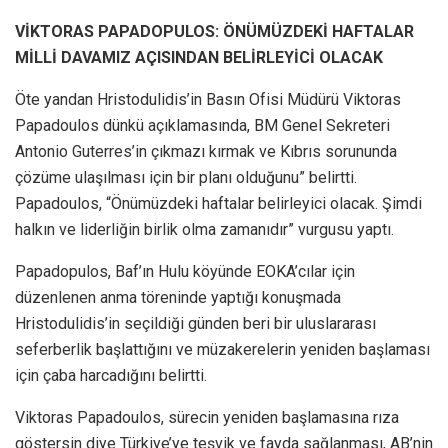
VİKTORAS PAPADOPULOS: ÖNÜMÜZDEKİ HAFTALAR
MİLLİ DAVAMIZ AÇISINDAN BELİRLEYİCİ OLACAK
Öte yandan Hristodulidis’in Basın Ofisi Müdürü Viktoras
Papadoulos dünkü açıklamasında, BM Genel Sekreteri
Antonio Guterres’in çıkmazı kırmak ve Kıbrıs sorununda
çözüme ulaşılması için bir planı olduğunu” belirtti.
Papadoulos, “Önümüzdeki haftalar belirleyici olacak. Şimdi
halkın ve liderliğin birlik olma zamanıdır” vurgusu yaptı.
Papadopulos, Baf’ın Hulu köyünde EOKA’cılar için
düzenlenen anma töreninde yaptığı konuşmada
Hristodulidis’in seçildiği günden beri bir uluslararası
seferberlik başlattığını ve müzakerelerin yeniden başlaması
için çaba harcadığını belirtti.
Viktoras Papadoulos, sürecin yeniden başlamasına rıza
göstersin diye Türkiye’ye teşvik ve fayda sağlanması, AB’nin