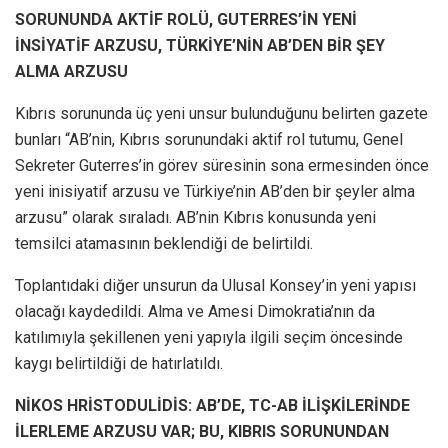
SORUNUNDA AKTİF ROLÜ, GUTERRES’İN YENİ
İNSİYATİF ARZUSU, TÜRKİYE’NİN AB’DEN BİR ŞEY
ALMA ARZUSU
Kıbrıs sorununda üç yeni unsur bulunduğunu belirten gazete
bunları “AB’nin, Kıbrıs sorunundaki aktif rol tutumu, Genel
Sekreter Guterres’in görev süresinin sona ermesinden önce
yeni inisiyatif arzusu ve Türkiye’nin AB’den bir şeyler alma
arzusu” olarak sıraladı. AB’nin Kıbrıs konusunda yeni
temsilci atamasının beklendiği de belirtildi.
Toplantıdaki diğer unsurun da Ulusal Konsey’in yeni yapısı
olacağı kaydedildi. Alma ve Amesi Dimokratia’nın da
katılımıyla şekillenen yeni yapıyla ilgili seçim öncesinde
kaygı belirtildiği de hatırlatıldı.
NİKOS HRİSTODULİDİS: AB’DE, TC-AB İLİŞKİLERİNDE
İLERLEME ARZUSU VAR; BU, KIBRIS SORUNUNDAN