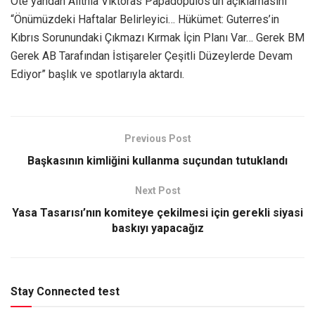
Öte yandan Alithia Viktoras Papadopulos’un açıklamasını
“Önümüzdeki Haftalar Belirleyici… Hükümet: Guterres’in
Kıbrıs Sorunundaki Çıkmazı Kırmak İçin Planı Var… Gerek BM
Gerek AB Tarafından İstişareler Çeşitli Düzeylerde Devam
Ediyor” başlık ve spotlarıyla aktardı.
Previous Post
Başkasının kimliğini kullanma suçundan tutuklandı
Next Post
Yasa Tasarısı’nın komiteye çekilmesi için gerekli siyasi
baskıyı yapacağız
Stay Connected test