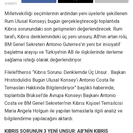
SHARES
Milletvekilliği seçimlerinin ardından yeni üyelerle şekillenen
Rum Ulusal Konseyi, bugün gerçekleştireceği toplantıda
Kıbrıs sorunundaki son gelişmeleri değerlendirecek. Rum
tarafı, Kıbrıs denklemindeki üç yeni unsuru; AB’nin artan rolü,
BM Genel Sekreteri Antonio Guterres’in yeni bir inisiyatif
başlatma arayışı ve Türkiye’nin AB ile ilişkilerinde ilerleme
sağlama isteği olarak değerlendiriyor.
Fileleftheros “Kıbrıs Sorunu: Denklemde Üç Unsur… Başkan
Hristodulidis Bugün Ulusal Konsey’i Antonio Costa İle
Temasları Hakkında Bilgilendiriyor” başlıklı haberinde,
toplantıda Brüksel’de Avrupa Konseyi Başkanı Antonio
Costa ve BM Genel Sekreteri’nin Kıbrıs Kişisel Temsilcisi
Maria Angela Holguin ile yapılan temaslarla ilgili analiz ve
bilgilendirme yapılacağını aktardı.
KIBRIS SORUNUN 3 YENİ UNSUR: AB’NİN KIBRIS