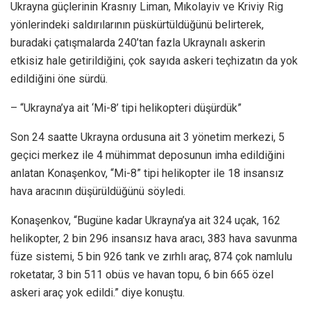
Ukrayna güçlerinin Krasnıy Liman, Mıkolayiv ve Kriviy Rig
yönlerindeki saldırılarının püskürtüldüğünü belirterek,
buradaki çatışmalarda 240’tan fazla Ukraynalı askerin
etkisiz hale getirildiğini, çok sayıda askeri teçhizatın da yok
edildiğini öne sürdü.
– “Ukrayna’ya ait ‘Mi-8’ tipi helikopteri düşürdük”
Son 24 saatte Ukrayna ordusuna ait 3 yönetim merkezi, 5
geçici merkez ile 4 mühimmat deposunun imha edildiğini
anlatan Konaşenkov, “Mi-8” tipi helikopter ile 18 insansız
hava aracının düşürüldüğünü söyledi.
Konaşenkov, “Bugüne kadar Ukrayna’ya ait 324 uçak, 162
helikopter, 2 bin 296 insansız hava aracı, 383 hava savunma
füze sistemi, 5 bin 926 tank ve zırhlı araç, 874 çok namlulu
roketatar, 3 bin 511 obüs ve havan topu, 6 bin 665 özel
askeri araç yok edildi.” diye konuştu.