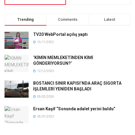
Trending
Comments
Latest
TV20 WebPortal açılış yaptı
15/11/2022
‘KİMİN MEMLEKETİNDEN KİMİ
GÖNDERİYORSUN?’
12/12/2023
BOSTANCI SINIR KAPISI’NDA ARAÇ SİGORTA
İŞLEMLERİ YENİDEN BAŞLADI
05/02/2024
Ersan Kaşif “Sonunda adalet yerini buldu”
05/01/2023