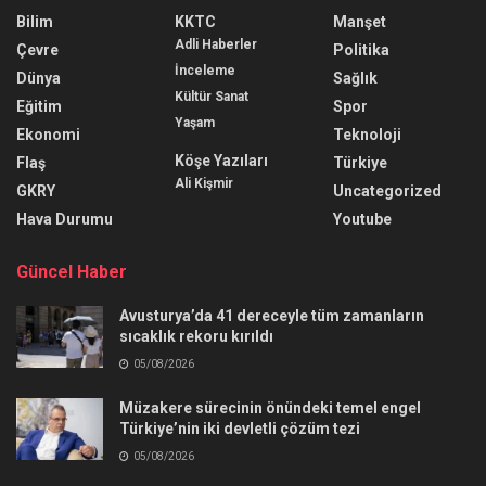
Bilim
KKTC
Manşet
Adli Haberler
Çevre
Politika
İnceleme
Dünya
Sağlık
Kültür Sanat
Eğitim
Spor
Yaşam
Ekonomi
Teknoloji
Köşe Yazıları
Flaş
Türkiye
Ali Kişmir
GKRY
Uncategorized
Hava Durumu
Youtube
Güncel Haber
Avusturya’da 41 dereceyle tüm zamanların
sıcaklık rekoru kırıldı
05/08/2026
Müzakere sürecinin önündeki temel engel
Türkiye’nin iki devletli çözüm tezi
05/08/2026