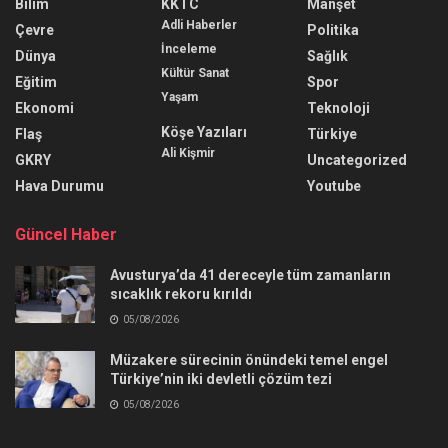
Bilim
KKTC
Manşet
Adli Haberler
Çevre
Politika
İnceleme
Dünya
Sağlık
Kültür Sanat
Eğitim
Spor
Yaşam
Ekonomi
Teknoloji
Köşe Yazıları
Flaş
Türkiye
Ali Kişmir
GKRY
Uncategorized
Hava Durumu
Youtube
Güncel Haber
Avusturya’da 41 dereceyle tüm zamanların
sıcaklık rekoru kırıldı
05/08/2026
Müzakere sürecinin önündeki temel engel
Türkiye’nin iki devletli çözüm tezi
05/08/2026