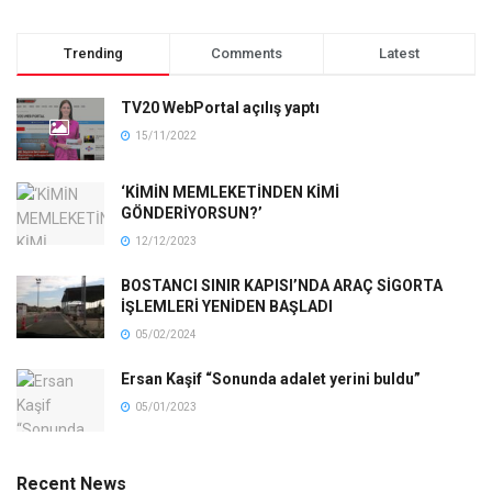
Trending
Comments
Latest
TV20 WebPortal açılış yaptı
15/11/2022
‘KİMİN MEMLEKETİNDEN KİMİ
GÖNDERİYORSUN?’
12/12/2023
BOSTANCI SINIR KAPISI’NDA ARAÇ SİGORTA
İŞLEMLERİ YENİDEN BAŞLADI
05/02/2024
Ersan Kaşif “Sonunda adalet yerini buldu”
05/01/2023
Recent News