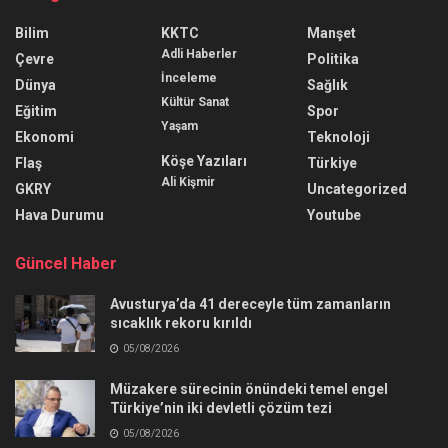
Bilim
KKTC
Manşet
Adli Haberler
Çevre
Politika
İnceleme
Dünya
Sağlık
Kültür Sanat
Eğitim
Spor
Yaşam
Ekonomi
Teknoloji
Köşe Yazıları
Flaş
Türkiye
Ali Kişmir
GKRY
Uncategorized
Hava Durumu
Youtube
Güncel Haber
Avusturya’da 41 dereceyle tüm zamanların
sıcaklık rekoru kırıldı
05/08/2026
Müzakere sürecinin önündeki temel engel
Türkiye’nin iki devletli çözüm tezi
05/08/2026