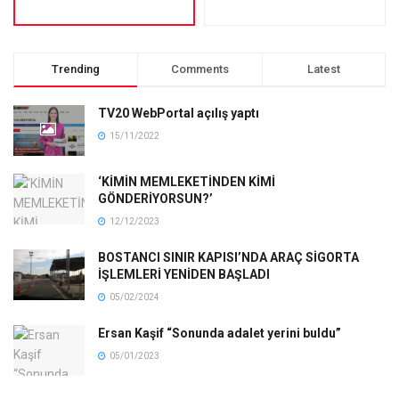
Trending
Comments
Latest
TV20 WebPortal açılış yaptı
15/11/2022
‘KİMİN MEMLEKETİNDEN KİMİ
GÖNDERİYORSUN?’
12/12/2023
BOSTANCI SINIR KAPISI’NDA ARAÇ SİGORTA
İŞLEMLERİ YENİDEN BAŞLADI
05/02/2024
Ersan Kaşif “Sonunda adalet yerini buldu”
05/01/2023