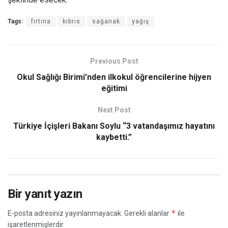
Tags:
fırtına
kıbrıs
sağanak
yağış
Previous Post
Okul Sağlığı Birimi’nden ilkokul öğrencilerine hijyen
eğitimi
Next Post
Türkiye İçişleri Bakanı Soylu “3 vatandaşımız hayatını
kaybetti.”
Bir yanıt yazın
*
E-posta adresiniz yayınlanmayacak.
Gerekli alanlar
ile
işaretlenmişlerdir