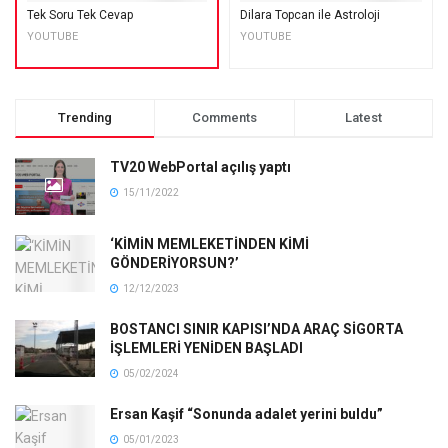
Tek Soru Tek Cevap
Dilara Topcan ile Astroloji
YOUTUBE
YOUTUBE
Trending
Comments
Latest
TV20 WebPortal açılış yaptı
15/11/2022
‘KİMİN MEMLEKETİNDEN KİMİ
GÖNDERİYORSUN?’
12/12/2023
BOSTANCI SINIR KAPISI’NDA ARAÇ SİGORTA
İŞLEMLERİ YENİDEN BAŞLADI
05/02/2024
Ersan Kaşif “Sonunda adalet yerini buldu”
05/01/2023