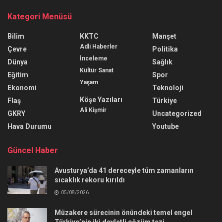
Kategori Menüsü
Bilim
KKTC
Manşet
Adli Haberler
Çevre
Politika
İnceleme
Dünya
Sağlık
Kültür Sanat
Eğitim
Spor
Yaşam
Ekonomi
Teknoloji
Köşe Yazıları
Flaş
Türkiye
Ali Kişmir
GKRY
Uncategorized
Hava Durumu
Youtube
Güncel Haber
Avusturya’da 41 dereceyle tüm zamanların
sıcaklık rekoru kırıldı
05/08/2026
Müzakere sürecinin önündeki temel engel
Türkiye’nin iki devletli çözüm tezi