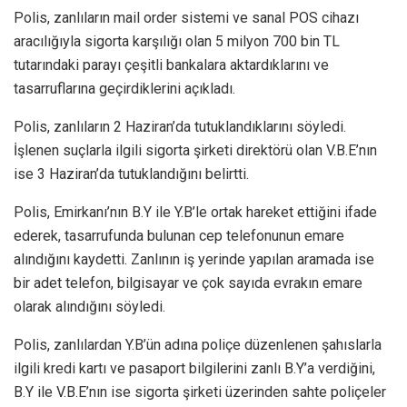
Polis, zanlıların mail order sistemi ve sanal POS cihazı
aracılığıyla sigorta karşılığı olan 5 milyon 700 bin TL
tutarındaki parayı çeşitli bankalara aktardıklarını ve
tasarruflarına geçirdiklerini açıkladı.
Polis, zanlıların 2 Haziran’da tutuklandıklarını söyledi.
İşlenen suçlarla ilgili sigorta şirketi direktörü olan V.B.E’nın
ise 3 Haziran’da tutuklandığını belirtti.
Polis, Emirkanı’nın B.Y ile Y.B’le ortak hareket ettiğini ifade
ederek, tasarrufunda bulunan cep telefonunun emare
alındığını kaydetti. Zanlının iş yerinde yapılan aramada ise
bir adet telefon, bilgisayar ve çok sayıda evrakın emare
olarak alındığını söyledi.
Polis, zanlılardan Y.B’ün adına poliçe düzenlenen şahıslarla
ilgili kredi kartı ve pasaport bilgilerini zanlı B.Y’a verdiğini,
B.Y ile V.B.E’nın ise sigorta şirketi üzerinden sahte poliçeler