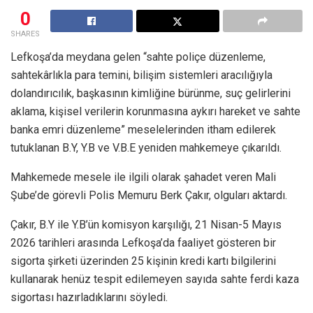
0
SHARES
Lefkoşa’da meydana gelen “sahte poliçe düzenleme,
sahtekârlıkla para temini, bilişim sistemleri aracılığıyla
dolandırıcılık, başkasının kimliğine bürünme, suç gelirlerini
aklama, kişisel verilerin korunmasına aykırı hareket ve sahte
banka emri düzenleme” meselelerinden itham edilerek
tutuklanan B.Y, Y.B ve V.B.E yeniden mahkemeye çıkarıldı.
Mahkemede mesele ile ilgili olarak şahadet veren Mali
Şube’de görevli Polis Memuru Berk Çakır, olguları aktardı.
Çakır, B.Y ile Y.B’ün komisyon karşılığı, 21 Nisan-5 Mayıs
2026 tarihleri arasında Lefkoşa’da faaliyet gösteren bir
sigorta şirketi üzerinden 25 kişinin kredi kartı bilgilerini
kullanarak henüz tespit edilemeyen sayıda sahte ferdi kaza
sigortası hazırladıklarını söyledi.