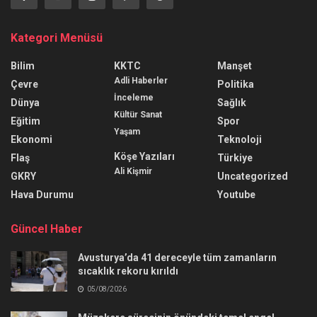
Kategori Menüsü
Bilim
KKTC
Manşet
Adli Haberler
Çevre
Politika
İnceleme
Dünya
Sağlık
Kültür Sanat
Eğitim
Spor
Yaşam
Ekonomi
Teknoloji
Köşe Yazıları
Flaş
Türkiye
Ali Kişmir
GKRY
Uncategorized
Hava Durumu
Youtube
Güncel Haber
Avusturya’da 41 dereceyle tüm zamanların
sıcaklık rekoru kırıldı
05/08/2026