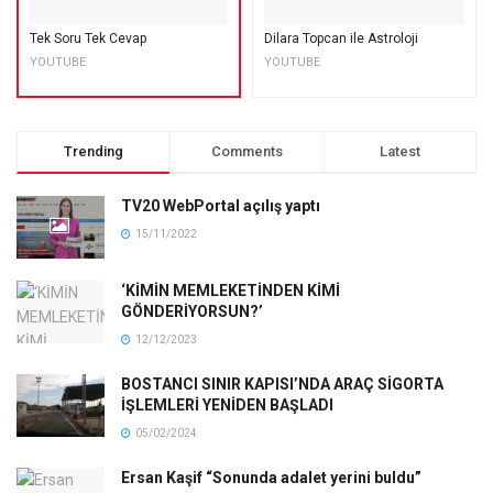
Tek Soru Tek Cevap
Dilara Topcan ile Astroloji
YOUTUBE
YOUTUBE
Trending
Comments
Latest
TV20 WebPortal açılış yaptı
15/11/2022
‘KİMİN MEMLEKETİNDEN KİMİ
GÖNDERİYORSUN?’
12/12/2023
BOSTANCI SINIR KAPISI’NDA ARAÇ SİGORTA
İŞLEMLERİ YENİDEN BAŞLADI
05/02/2024
Ersan Kaşif “Sonunda adalet yerini buldu”