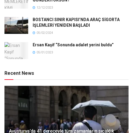
GÖNDERİYORSUN?’
12/12/2023
BOSTANCI SINIR KAPISI’NDA ARAÇ SİGORTA
İŞLEMLERİ YENİDEN BAŞLADI
05/02/2024
Ersan Kaşif “Sonunda adalet yerini buldu”
05/01/2023
Recent News
Avusturya’da 41 dereceyle tüm zamanların sıcaklık