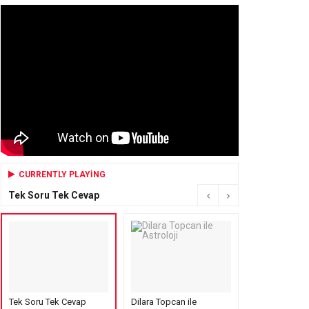
CURRENTLY PLAYING
Tek Soru Tek Cevap
Tek Soru Tek Cevap
Dilara Topcan ile
Mensure’s Cof