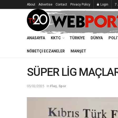
About
Advertise
Contact
Privacy Policy
Login
7
ANASAYFA
KKTC
TÜRKIYE
DÜNYA
POLI
NÖBETÇI ECZANELER
MANŞET
SÜPER LİG MAÇLAR
05/02/2025
in
Flaş
,
Spor