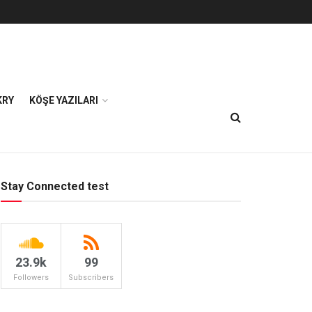
KRY
KÖŞE YAZILARI
Stay Connected test
23.9k
99
Followers
Subscribers