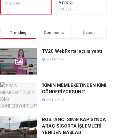
Astroloji
muhteşem lez
YOUTUBE
YOUTUBE
YOUTUBE
Trending
Comments
Latest
TV20 WebPortal açılış yaptı
15/11/2022
‘KİMİN MEMLEKETİNDEN KİMİ
GÖNDERİYORSUN?’
12/12/2023
BOSTANCI SINIR KAPISI’NDA
ARAÇ SİGORTA İŞLEMLERİ
YENİDEN BAŞLADI