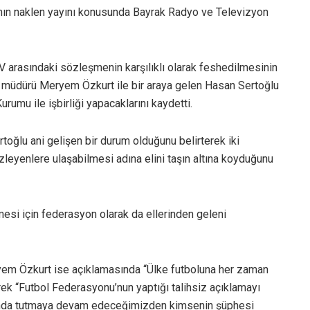
nın naklen yayını konusunda Bayrak Radyo ve Televizyon
V arasındaki sözleşmenin karşılıklı olarak feshedilmesinin
müdürü Meryem Özkurt ile bir araya gelen Hasan Sertoğlu
umu ile işbirliği yapacaklarını kaydetti.
oğlu ani gelişen bir durum olduğunu belirterek iki
izleyenlere ulaşabilmesi adına elini taşın altına koyduğunu
lmesi için federasyon olarak da ellerinden geleni
m Özkurt ise açıklamasında “Ülke futboluna her zaman
erek “Futbol Federasyonu’nun yaptığı talihsiz açıklamayı
landa tutmaya devam edeceğimizden kimsenin şüphesi