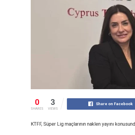
0
3
Share on Facebook
SHARES
VIEWS
KTFF, Süper Lig maçlarının naklen yayını konusun