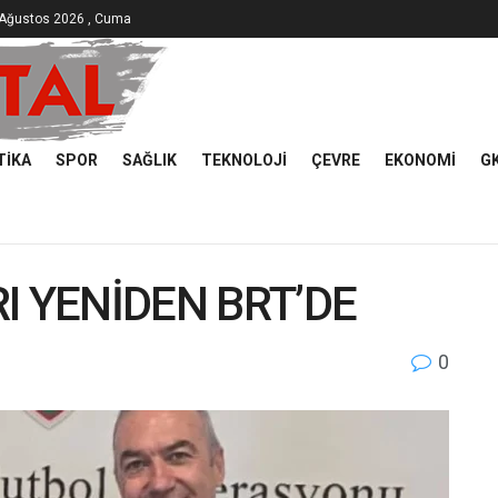
 Ağustos 2026 , Cuma
TIKA
SPOR
SAĞLIK
TEKNOLOJI
ÇEVRE
EKONOMI
G
I YENİDEN BRT’DE
0