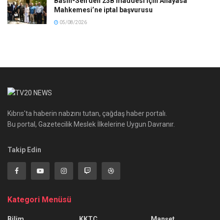
Basın-Sen’den 23B maddesi için Anayasa
Mahkemesi’ne iptal başvurusu
05/08/2026
Kıbrıs'ta haberin nabzını tutan, çağdaş haber portalı.
Bu portal, Gazetecilik Meslek İlkelerine Uygun Davranır.
Takip Edin
Kategori Menüsü
Bilim
KKTC
Manşet