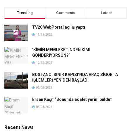
Trending
Comments
Latest
TV20 WebPortal açılış yaptı
15/11/2022
‘KİMİN MEMLEKETİNDEN KİMİ
GÖNDERİYORSUN?’
12/12/2023
BOSTANCI SINIR KAPISI’NDA ARAÇ SİGORTA
İŞLEMLERİ YENİDEN BAŞLADI
05/02/2024
Ersan Kaşif “Sonunda adalet yerini buldu”
05/01/2023
Recent News