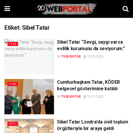
Etiket:
Sibel Tatar
Sibel Tatar “Sevgi, saygı varsa
FLAŞ
evlilik kurumunu da seviyorum.”
BY
TV20 EDITOR
12/01/2023
Cumhurbaşkanı Tatar, KÖDER
FLAŞ
belgesel gösterimine katıldı
BY
TV20 EDITOR
19/11/2022
Sibel Tatar Londra’da sivil toplum
KKTC
örgütleriyle bir araya geldi