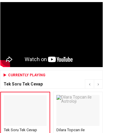
CURRENTLY PLAYING
Tek Soru Tek Cevap
Tek Soru Tek Cevap
Dilara Topcan ile
Mensure’s Cof