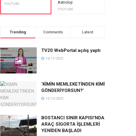
Astroloji
muhteşem lez
YOUTUBE
YOUTUBE
YOUTUBE
Trending
Comments
Latest
TV20 WebPortal açılış yaptı
15/11/2022
‘KİMİN MEMLEKETİNDEN KİMİ
GÖNDERİYORSUN?’
12/12/2023
BOSTANCI SINIR KAPISI’NDA
ARAÇ SİGORTA İŞLEMLERİ
YENİDEN BAŞLADI