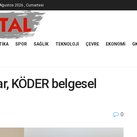
Ağustos 2026 , Cumartesi
TIKA
SPOR
SAĞLIK
TEKNOLOJI
ÇEVRE
EKONOMI
G
r, KÖDER belgesel
0