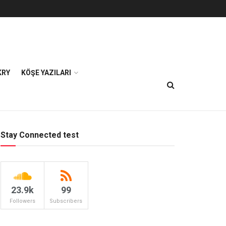
KRY
KÖŞE YAZILARI
Stay Connected test
23.9k
99
Followers
Subscribers