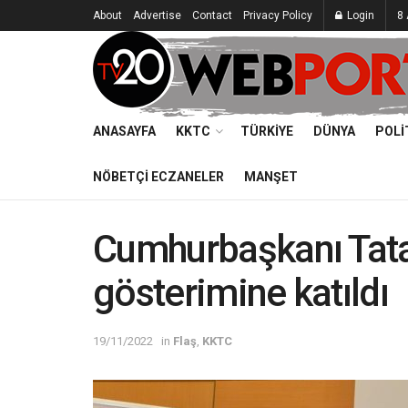
About
Advertise
Contact
Privacy Policy
Login
8 
ANASAYFA
KKTC
TÜRKIYE
DÜNYA
POLI
NÖBETÇI ECZANELER
MANŞET
Cumhurbaşkanı Tata
gösterimine katıldı
19/11/2022
in
Flaş
,
KKTC