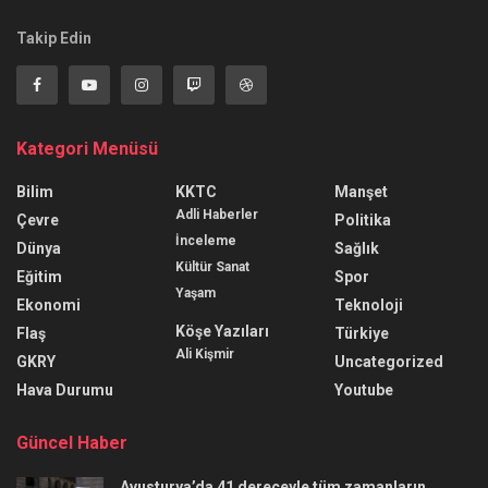
Takip Edin
Kategori Menüsü
Bilim
KKTC
Manşet
Adli Haberler
Çevre
Politika
İnceleme
Dünya
Sağlık
Kültür Sanat
Eğitim
Spor
Yaşam
Ekonomi
Teknoloji
Köşe Yazıları
Flaş
Türkiye
Ali Kişmir
GKRY
Uncategorized
Hava Durumu
Youtube
Güncel Haber
Avusturya’da 41 dereceyle tüm zamanların