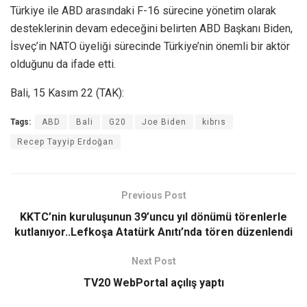
Türkiye ile ABD arasındaki F-16 sürecine yönetim olarak
desteklerinin devam edeceğini belirten ABD Başkanı Biden,
İsveç’in NATO üyeliği sürecinde Türkiye’nin önemli bir aktör
olduğunu da ifade etti.
Bali, 15 Kasım 22 (TAK):
Tags:
ABD
Bali
G20
Joe Biden
kıbrıs
Recep Tayyip Erdoğan
Previous Post
KKTC’nin kuruluşunun 39’uncu yıl dönümü törenlerle
kutlanıyor..Lefkoşa Atatürk Anıtı’nda tören düzenlendi
Next Post
TV20 WebPortal açılış yaptı