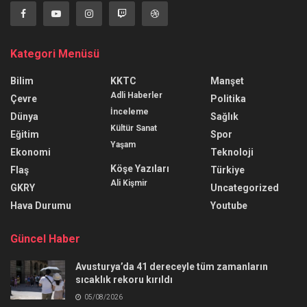
Kategori Menüsü
Bilim
KKTC
Manşet
Adli Haberler
Çevre
Politika
İnceleme
Dünya
Sağlık
Kültür Sanat
Eğitim
Spor
Yaşam
Ekonomi
Teknoloji
Köşe Yazıları
Flaş
Türkiye
Ali Kişmir
GKRY
Uncategorized
Hava Durumu
Youtube
Güncel Haber
Avusturya’da 41 dereceyle tüm zamanların
sıcaklık rekoru kırıldı
05/08/2026