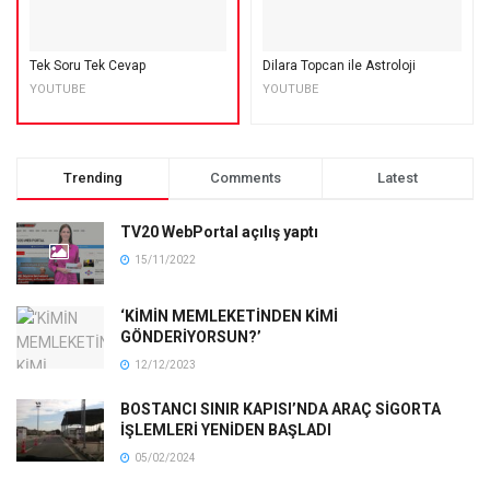
Tek Soru Tek Cevap
Dilara Topcan ile Astroloji
YOUTUBE
YOUTUBE
Trending
Comments
Latest
TV20 WebPortal açılış yaptı
15/11/2022
‘KİMİN MEMLEKETİNDEN KİMİ
GÖNDERİYORSUN?’
12/12/2023
BOSTANCI SINIR KAPISI’NDA ARAÇ SİGORTA
İŞLEMLERİ YENİDEN BAŞLADI
05/02/2024