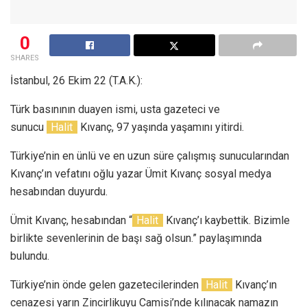
0
SHARES
İstanbul, 26 Ekim 22 (T.A.K.):
Türk basınının duayen ismi, usta gazeteci ve
sunucu
Halit
Kıvanç, 97 yaşında yaşamını yitirdi.
Türkiye’nin en ünlü ve en uzun süre çalışmış sunucularından
Kıvanç’ın vefatını oğlu yazar Ümit Kıvanç sosyal medya
hesabından duyurdu.
Ümit Kıvanç, hesabından “
Halit
Kıvanç’ı kaybettik. Bizimle
birlikte sevenlerinin de başı sağ olsun.” paylaşımında
bulundu.
Türkiye’nin önde gelen gazetecilerinden
Halit
Kıvanç’ın
cenazesi yarın Zincirlikuyu Camisi’nde kılınacak namazın