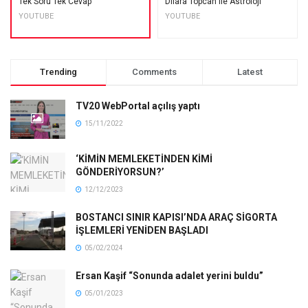
Tek Soru Tek Cevap
Dilara Topcan ile Astroloji
YOUTUBE
YOUTUBE
Trending
Comments
Latest
TV20 WebPortal açılış yaptı
15/11/2022
‘KİMİN MEMLEKETİNDEN KİMİ
GÖNDERİYORSUN?’
12/12/2023
BOSTANCI SINIR KAPISI’NDA ARAÇ SİGORTA
İŞLEMLERİ YENİDEN BAŞLADI
05/02/2024
Ersan Kaşif “Sonunda adalet yerini buldu”
05/01/2023