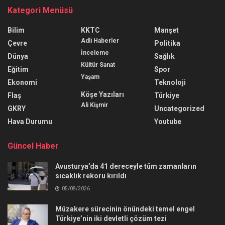
Kategori Menüsü
Bilim
KKTC
Manşet
Adli Haberler
Çevre
Politika
İnceleme
Dünya
Sağlık
Kültür Sanat
Eğitim
Spor
Yaşam
Ekonomi
Teknoloji
Köşe Yazıları
Flaş
Türkiye
Ali Kişmir
GKRY
Uncategorized
Hava Durumu
Youtube
Güncel Haber
Avusturya’da 41 dereceyle tüm zamanların
sıcaklık rekoru kırıldı
05/08/2026
Müzakere sürecinin önündeki temel engel
Türkiye’nin iki devletli çözüm tezi