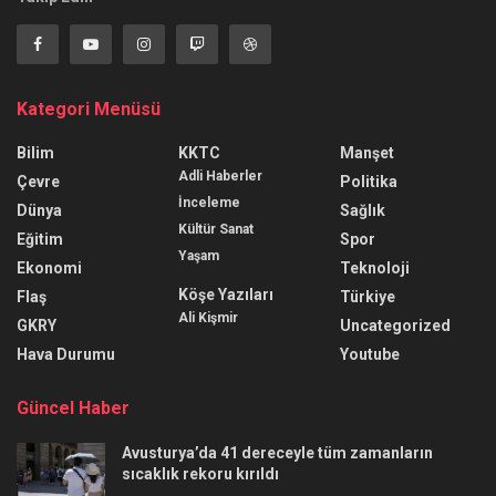
Kategori Menüsü
Bilim
KKTC
Manşet
Adli Haberler
Çevre
Politika
İnceleme
Dünya
Sağlık
Kültür Sanat
Eğitim
Spor
Yaşam
Ekonomi
Teknoloji
Köşe Yazıları
Flaş
Türkiye
Ali Kişmir
GKRY
Uncategorized
Hava Durumu
Youtube
Güncel Haber
Avusturya’da 41 dereceyle tüm zamanların
sıcaklık rekoru kırıldı