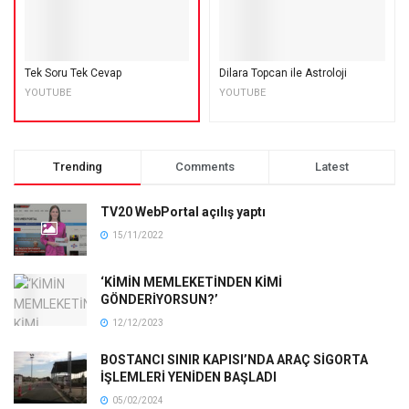
Tek Soru Tek Cevap
Dilara Topcan ile Astroloji
YOUTUBE
YOUTUBE
Trending
Comments
Latest
TV20 WebPortal açılış yaptı
15/11/2022
‘KİMİN MEMLEKETİNDEN KİMİ
GÖNDERİYORSUN?’
12/12/2023
BOSTANCI SINIR KAPISI’NDA ARAÇ SİGORTA
İŞLEMLERİ YENİDEN BAŞLADI
05/02/2024