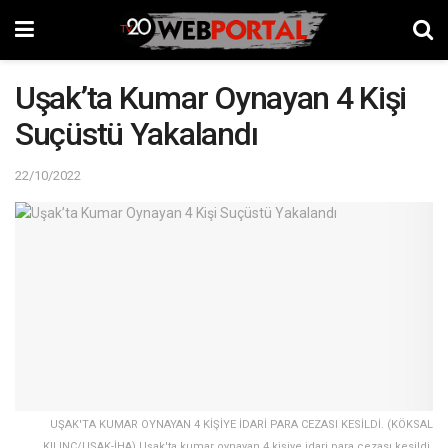
Uşak’ta Kumar Oynayan 4 Kişi
Suçüstü Yakalandı
22/10/2022
UŞAK'TA KUMAR OYNAYAN 4 KİŞİYE İDARİ PARA CEZASI KESİLDİ. (KÖKSAL
KILINÇ/UŞAK-İHA) Uşak'ta kumar oynayan 4 kişiye idari para cezası kesildi.