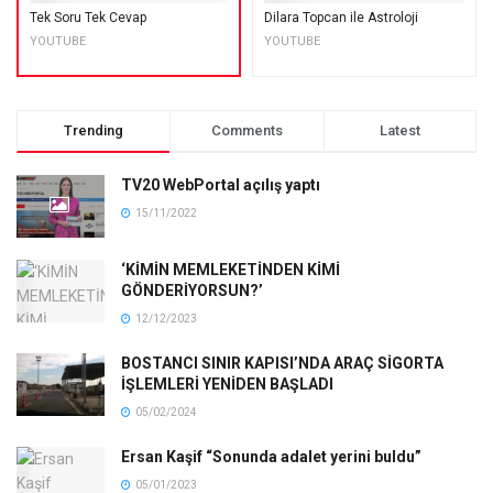
Tek Soru Tek Cevap
Dilara Topcan ile Astroloji
YOUTUBE
YOUTUBE
Trending
Comments
Latest
TV20 WebPortal açılış yaptı
15/11/2022
‘KİMİN MEMLEKETİNDEN KİMİ
GÖNDERİYORSUN?’
12/12/2023
BOSTANCI SINIR KAPISI’NDA ARAÇ SİGORTA
İŞLEMLERİ YENİDEN BAŞLADI
05/02/2024
Ersan Kaşif “Sonunda adalet yerini buldu”
05/01/2023