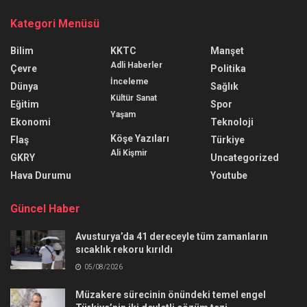
Kategori Menüsü
Bilim
KKTC
Manşet
Adli Haberler
Çevre
Politika
İnceleme
Dünya
Sağlık
Kültür Sanat
Eğitim
Spor
Yaşam
Ekonomi
Teknoloji
Köşe Yazıları
Flaş
Türkiye
Ali Kişmir
GKRY
Uncategorized
Hava Durumu
Youtube
Güncel Haber
Avusturya’da 41 dereceyle tüm zamanların
sıcaklık rekoru kırıldı
05/08/2026
Müzakere sürecinin önündeki temel engel