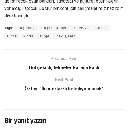
geliştirecek oyun parkları, sanatsal ve kültürel etkinliklerin
yer aldığı “Çocuk Dostu” bir kent için çalışmalarımız hazırdır”
diye konuştu.
Tags:
Bağımsız
Başkan Adayı
Belediye
Çocuk
Girne
kıbrıs
Proje
Zeki Çeler
Previous Post
Göl çekildi, tekneler karada kaldı
Next Post
Öztaş: “İki merkezli belediye olacak”
Bir yanıt yazın