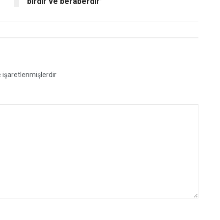
birdir ve beraberdir”
e işaretlenmişlerdir