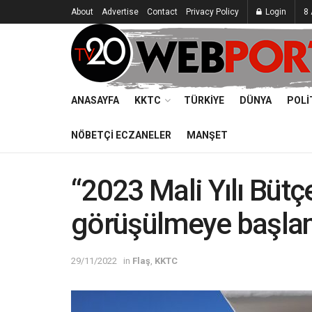
About
Advertise
Contact
Privacy Policy
Login
8 
ANASAYFA
KKTC
TÜRKIYE
DÜNYA
POLI
NÖBETÇI ECZANELER
MANŞET
“2023 Mali Yılı Bütç
görüşülmeye başla
29/11/2022
in
Flaş
,
KKTC