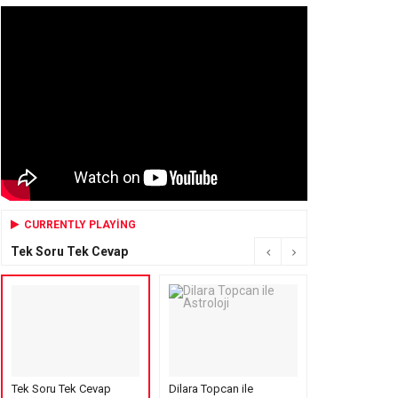
CURRENTLY PLAYING
Tek Soru Tek Cevap
Tek Soru Tek Cevap
Dilara Topcan ile
Mensure’s Cof