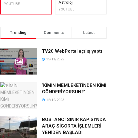
Astroloji
muhteşem lez
YOUTUBE
YOUTUBE
YOUTUBE
Trending
Comments
Latest
TV20 WebPortal açılış yaptı
15/11/2022
‘KİMİN MEMLEKETİNDEN KİMİ
GÖNDERİYORSUN?’
12/12/2023
BOSTANCI SINIR KAPISI’NDA
ARAÇ SİGORTA İŞLEMLERİ
YENİDEN BAŞLADI