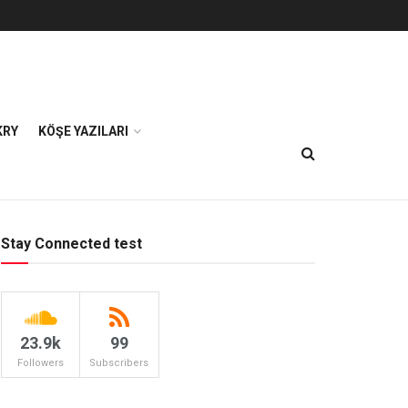
KRY
KÖŞE YAZILARI
Stay Connected test
23.9k
99
Followers
Subscribers