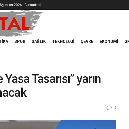
Ağustos 2026 , Cumartesi
TIKA
SPOR
SAĞLIK
TEKNOLOJI
ÇEVRE
EKONOMI
G
e Yasa Tasarısı” yarın
nacak
0