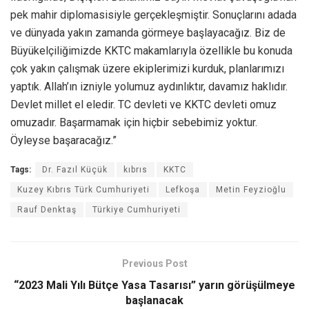
pek mahir diplomasisiyle gerçekleşmiştir. Sonuçlarını adada
ve dünyada yakın zamanda görmeye başlayacağız. Biz de
Büyükelçiliğimizde KKTC makamlarıyla özellikle bu konuda
çok yakın çalışmak üzere ekiplerimizi kurduk, planlarımızı
yaptık. Allah’ın izniyle yolumuz aydınlıktır, davamız haklıdır.
Devlet millet el eledir. TC devleti ve KKTC devleti omuz
omuzadır. Başarmamak için hiçbir sebebimiz yoktur.
Öyleyse başaracağız.”
Tags:
Dr. Fazıl Küçük
kıbrıs
KKTC
Kuzey Kıbrıs Türk Cumhuriyeti
Lefkoşa
Metin Feyzioğlu
Rauf Denktaş
Türkiye Cumhuriyeti
Previous Post
“2023 Mali Yılı Bütçe Yasa Tasarısı” yarın görüşülmeye
başlanacak