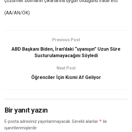
çözümler bulmanın çıkarlarına uygun olduğunu ifade etti.
(AA/AN/ÖK)
Previous Post
ABD Başkanı Biden, İran’daki “uyanışın” Uzun Süre
Susturulamayacağını Söyledi
Next Post
Öğrenciler İçin Kısmi Af Geliyor
Bir yanıt yazın
*
E-posta adresiniz yayınlanmayacak.
Gerekli alanlar
ile
işaretlenmişlerdir