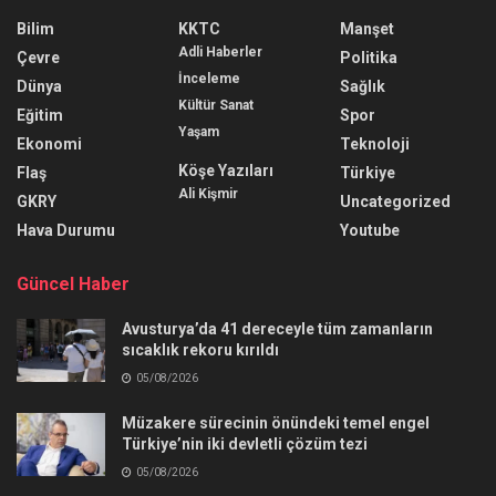
Bilim
KKTC
Manşet
Adli Haberler
Çevre
Politika
İnceleme
Dünya
Sağlık
Kültür Sanat
Eğitim
Spor
Yaşam
Ekonomi
Teknoloji
Köşe Yazıları
Flaş
Türkiye
Ali Kişmir
GKRY
Uncategorized
Hava Durumu
Youtube
Güncel Haber
Avusturya’da 41 dereceyle tüm zamanların
sıcaklık rekoru kırıldı
05/08/2026
Müzakere sürecinin önündeki temel engel
Türkiye’nin iki devletli çözüm tezi
05/08/2026