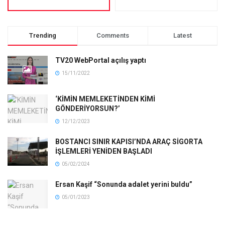
Trending
Comments
Latest
TV20 WebPortal açılış yaptı
15/11/2022
‘KİMİN MEMLEKETİNDEN KİMİ
GÖNDERİYORSUN?’
12/12/2023
BOSTANCI SINIR KAPISI’NDA ARAÇ SİGORTA
İŞLEMLERİ YENİDEN BAŞLADI
05/02/2024
Ersan Kaşif “Sonunda adalet yerini buldu”
05/01/2023