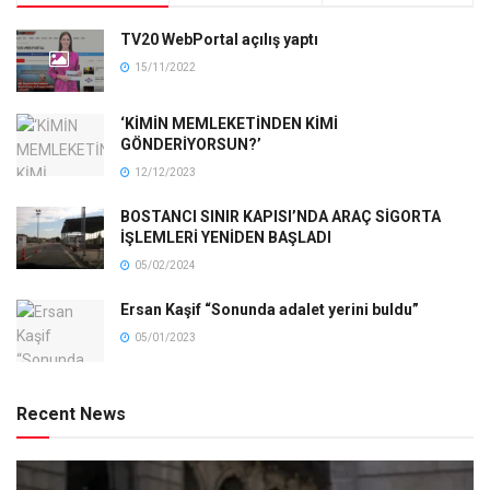
TV20 WebPortal açılış yaptı
15/11/2022
‘KİMİN MEMLEKETİNDEN KİMİ
GÖNDERİYORSUN?’
12/12/2023
BOSTANCI SINIR KAPISI’NDA ARAÇ SİGORTA
İŞLEMLERİ YENİDEN BAŞLADI
05/02/2024
Ersan Kaşif “Sonunda adalet yerini buldu”
05/01/2023
Recent News