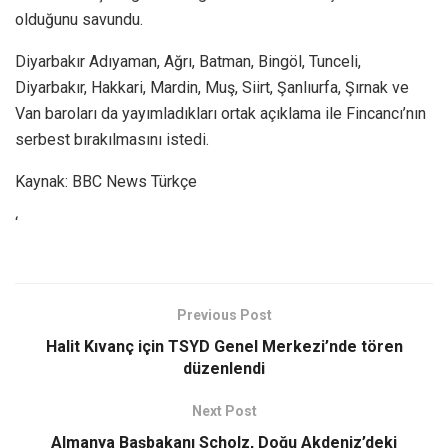
olduğunu savundu.
Diyarbakır Adıyaman, Ağrı, Batman, Bingöl, Tunceli,
Diyarbakır, Hakkari, Mardin, Muş, Siirt, Şanlıurfa, Şırnak ve
Van baroları da yayımladıkları ortak açıklama ile Fincancı’nın
serbest bırakılmasını istedi.
Kaynak: BBC News Türkçe
‘
Previous Post
Halit Kıvanç için TSYD Genel Merkezi’nde tören
düzenlendi
Next Post
Almanya Başbakanı Scholz, Doğu Akdeniz’deki