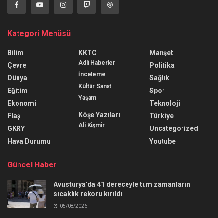
Kategori Menüsü
Bilim
KKTC
Manşet
Adli Haberler
Çevre
Politika
İnceleme
Dünya
Sağlık
Kültür Sanat
Eğitim
Spor
Yaşam
Ekonomi
Teknoloji
Köşe Yazıları
Flaş
Türkiye
Ali Kişmir
GKRY
Uncategorized
Hava Durumu
Youtube
Güncel Haber
Avusturya’da 41 dereceyle tüm zamanların
sıcaklık rekoru kırıldı
05/08/2026