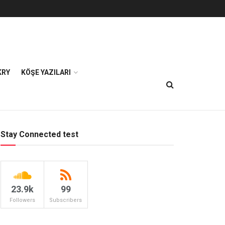
KRY
KÖŞE YAZILARI
Stay Connected test
23.9k
99
Followers
Subscribers