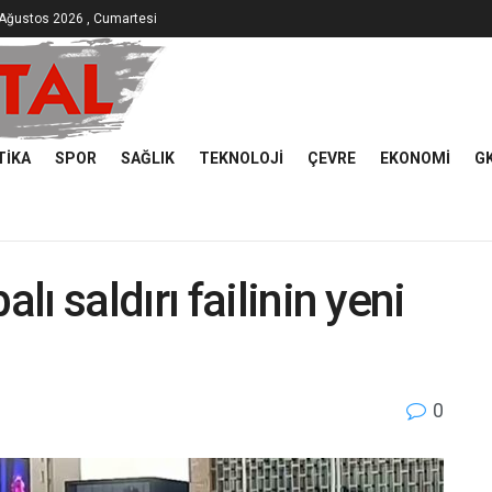
Ağustos 2026 , Cumartesi
TIKA
SPOR
SAĞLIK
TEKNOLOJI
ÇEVRE
EKONOMI
G
ı saldırı failinin yeni
0