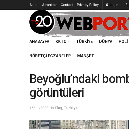
About
Advertise
Contact
Privacy Policy
Login
8 
ANASAYFA
KKTC
TÜRKIYE
DÜNYA
POLI
NÖBETÇI ECZANELER
MANŞET
Beyoğlu’ndaki bombal
görüntüleri
16/11/2022
in
Flaş
,
Türkiye