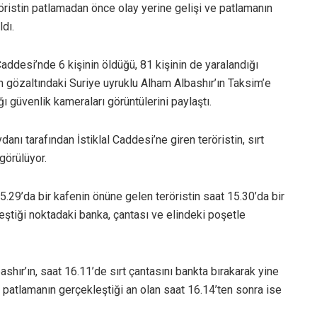
öristin patlamadan önce olay yerine gelişi ve patlamanın
ldı.
addesi’nde 6 kişinin öldüğü, 81 kişinin de yaralandığı
 gözaltındaki Suriye uyruklu Alham Albashır’ın Taksim’e
ğı güvenlik kameraları görüntülerini paylaştı.
ı tarafından İstiklal Caddesi’ne giren teröristin, sırt
görülüyor.
5.29’da bir kafenin önüne gelen teröristin saat 15.30’da bir
ştiği noktadaki banka, çantası ve elindeki poşetle
shır’ın, saat 16.11’de sırt çantasını bankta bırakarak yine
patlamanın gerçekleştiği an olan saat 16.14’ten sonra ise