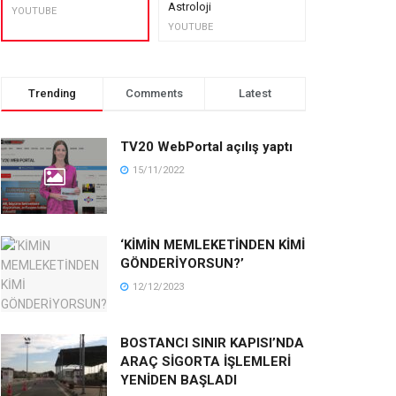
Astroloji
muhteşem lez
YOUTUBE
YOUTUBE
YOUTUBE
Trending
Comments
Latest
TV20 WebPortal açılış yaptı
15/11/2022
‘KİMİN MEMLEKETİNDEN KİMİ
GÖNDERİYORSUN?’
12/12/2023
BOSTANCI SINIR KAPISI’NDA
ARAÇ SİGORTA İŞLEMLERİ
YENİDEN BAŞLADI