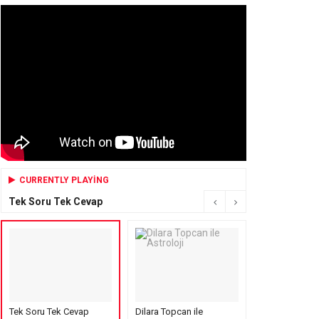
CURRENTLY PLAYING
Tek Soru Tek Cevap
Tek Soru Tek Cevap
Dilara Topcan ile
Mensure’s Cof