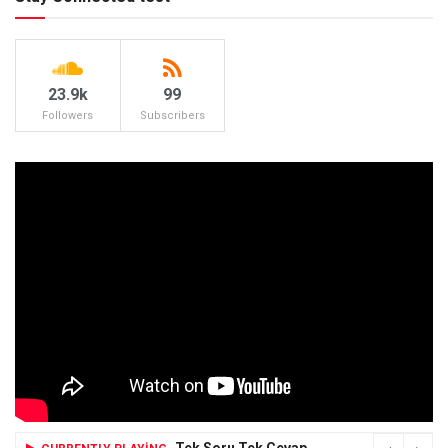
23.9k
99
Followers
Subscribers
Tek Soru Tek Cevap