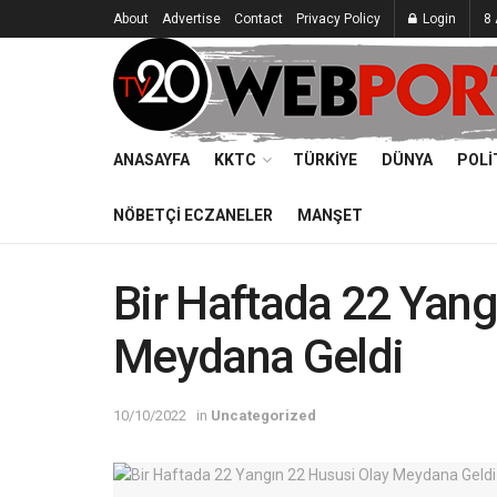
About
Advertise
Contact
Privacy Policy
Login
8 
ANASAYFA
KKTC
TÜRKIYE
DÜNYA
POLI
NÖBETÇI ECZANELER
MANŞET
Bir Haftada 22 Yang
Meydana Geldi
10/10/2022
in
Uncategorized