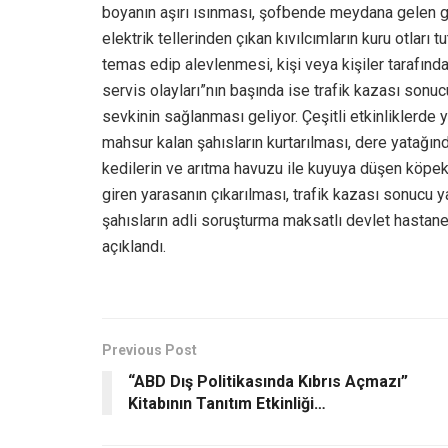
boyanın aşırı ısınması, şofbende meydana gelen gaz
elektrik tellerinden çıkan kıvılcımların kuru otları
temas edip alevlenmesi, kişi veya kişiler tarafın
servis olayları”nın başında ise trafik kazası sonuc
sevkinin sağlanması geliyor. Çeşitli etkinliklerde
mahsur kalan şahısların kurtarılması, dere yatağı
kedilerin ve arıtma havuzu ile kuyuya düşen köpekl
giren yarasanın çıkarılması, trafik kazası sonucu 
şahısların adli soruşturma maksatlı devlet hastan
açıklandı.
Previous Post
“ABD Dış Politikasında Kıbrıs Açmazı”
Kitabının Tanıtım Etkinliği…