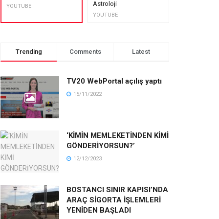
Astroloji
muhteşem lez
YOUTUBE
YOUTUBE
YOUTUBE
Trending
Comments
Latest
TV20 WebPortal açılış yaptı
15/11/2022
‘KİMİN MEMLEKETİNDEN KİMİ
GÖNDERİYORSUN?’
12/12/2023
BOSTANCI SINIR KAPISI’NDA
ARAÇ SİGORTA İŞLEMLERİ
YENİDEN BAŞLADI