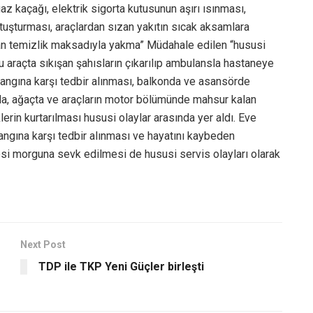
 kaçağı, elektrik sigorta kutusunun aşırı ısınması,
 tutuşturması, araçlardan sızan yakıtın sıcak aksamlara
dan temizlik maksadıyla yakma” Müdahale edilen “hususi
u araçta sıkışan şahısların çıkarılıp ambulansla hastaneye
 yangına karşı tedbir alınması, balkonda ve asansörde
nda, ağaçta ve araçların motor bölümünde mahsur kalan
erin kurtarılması hususi olaylar arasında yer aldı. Eve
yangına karşı tedbir alınması ve hayatını kaybeden
esi morguna sevk edilmesi de hususi servis olayları olarak
Next Post
TDP ile TKP Yeni Güçler birleşti