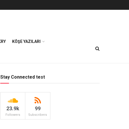
KRY
KÖŞE YAZILARI
Stay Connected test
23.9k
99
Followers
Subscribers