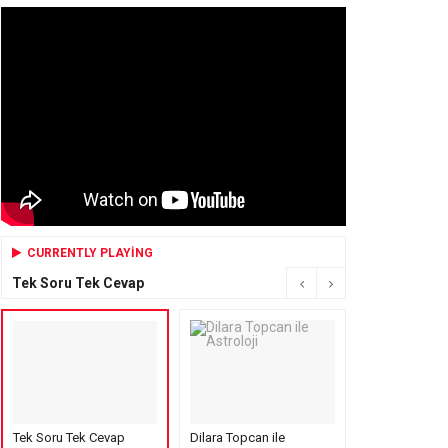
CURRENTLY PLAYING
Tek Soru Tek Cevap
Tek Soru Tek Cevap
Dilara Topcan ile
Mensure’s Cof