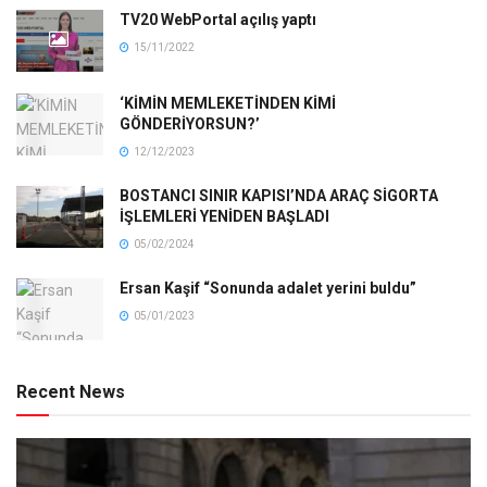
TV20 WebPortal açılış yaptı
15/11/2022
‘KİMİN MEMLEKETİNDEN KİMİ
GÖNDERİYORSUN?’
12/12/2023
BOSTANCI SINIR KAPISI’NDA ARAÇ SİGORTA
İŞLEMLERİ YENİDEN BAŞLADI
05/02/2024
Ersan Kaşif “Sonunda adalet yerini buldu”
05/01/2023
Recent News