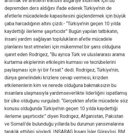
artırmak ve afetlerin etkisini asgariye indirmek için bu
depremden ders aldığını ifade ederek Türkiye’nin de
afetlerle mücadelede kapasitesini güçlendirmek için büyük
çaba harcadığının altını çizdi.- “Türkiye’nin geçen 10 yılda
kaydettiği ilerleme şaşırtıcıdır” Bugün yapılan tatbikatın,
insani yardım sağlayan toplulukların afetle mücadele
planlarını test etmeleri için mükemmel bir şans olduğuna
işaret eden Rodrigez, “Bu ayrıca Türk ve uluslararası arama
kurtarma ekiplerinin etkileşim kurması ve tecrübelerini
paylaşması için iyi bir fırsat.” dedi. Rodrigez, Türkiye’nin,
dünya genelindeki krizlere cevap vermesi, krizden
etkilenenlerin kim ve nerede olduğuna bakmaksızın bu
insanlara ulaşmasıyla yardımseverlikte liderliğini ispatlamış
bir ülke olduğunu vurguladı. “Gerçekten afetle mücadele söz
konusu olduğunda Türkiye’nin geçen 10 yılda kaydettiği
ilerleme şaşırtıcıdır.” diyen Rodrigez, Afganistan, Pakistan
ve Somali’de bulunduğu yıllarda bu durumun yansımalarına
tanıklık ettiğini söyledi. INSARAG İnsani İşler Görevlisi, BM