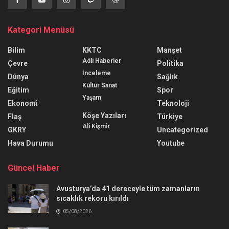
Kategori Menüsü
Bilim
KKTC
Manşet
Adli Haberler
Çevre
Politika
İnceleme
Dünya
Sağlık
Kültür Sanat
Eğitim
Spor
Yaşam
Ekonomi
Teknoloji
Köşe Yazıları
Flaş
Türkiye
Ali Kişmir
GKRY
Uncategorized
Hava Durumu
Youtube
Güncel Haber
Avusturya’da 41 dereceyle tüm zamanların
sıcaklık rekoru kırıldı
05/08/2026