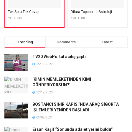
Tek Soru Tek Cevap
Dilara Topcan ile Astroloji
YOUTUBE
YOUTUBE
Trending
Comments
Latest
TV20 WebPortal açılış yaptı
15/11/2022
‘KİMİN MEMLEKETİNDEN KİMİ
GÖNDERİYORSUN?’
12/12/2023
BOSTANCI SINIR KAPISI’NDA ARAÇ SİGORTA
İŞLEMLERİ YENİDEN BAŞLADI
05/02/2024
Ersan Kaşif “Sonunda adalet yerini buldu”