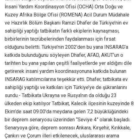
İnsani Yardım Koordinasyon Ofisi (OCHA) Orta Doğu ve
Kuzey Afrika Bölge Ofisi (ROMENA) Acil Durum Müdahale
ve Hazırlık Bölüm Başkanı Ramzi Dhafer de Türkiye’nin ev
sahipliği yaptığı tatbikatın farklı ekiplerin kaynaşması,
birbirlerinin tecrübelerinden faydalanması için fırsat
olduğunu belirtti. Türkiye’nin 2002’den bu yana INSARAG’a
katkıda bulunduğunu söyleyen Dhafer, AFAD, AKUT’un o
tarihten bu yana yapılan çeşitli faaliyetlerde yer aldığını dile
getirerek insani yardım koordinasyonuna katkıda bulunan
INSARAG katılımcılarına teşekkür etti. Dhafer, tatbikata ev
sahipliği yaptığı ve katkıları için Türkiye’ye de şükranlarını
sundu.- Tatbikata Ukrayna ve Rusya’nın da olduğu 23
ülkeden ekip katılıyor Tatbikat, Kalecik ilçesinin kuzeyinde 8
Ekim’de saat 09.00’da meydana gelen 7,2 büyüklüğündeki
bir deprem senaryosu üzerinden “Seviye 4” olarak başladı.
Senaryoya göre, deprem sonrası Ankara, Kırşehir, Kırıkkale,
Çankırı ve Çorum illeri etkilenecek, uluslararası arama