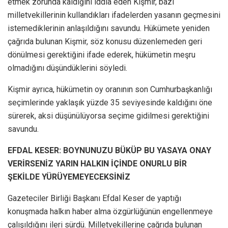
etmek zorunda kaldığını iddia eden Kişmir, bazı
milletvekillerinin kullandıkları ifadelerden yasanın geçmesini
istemediklerinin anlaşıldığını savundu. Hükümete yeniden
çağrıda bulunan Kişmir, söz konusu düzenlemeden geri
dönülmesi gerektiğini ifade ederek, hükümetin meşru
olmadığını düşündüklerini söyledi.
Kişmir ayrıca, hükümetin oy oranının son Cumhurbaşkanlığı
seçimlerinde yaklaşık yüzde 35 seviyesinde kaldığını öne
sürerek, aksi düşünülüyorsa seçime gidilmesi gerektiğini
savundu.
EFDAL KESER: BOYNUNUZU BÜKÜP BU YASAYA ONAY
VERİRSENİZ YARIN HALKIN İÇİNDE ONURLU BİR
ŞEKİLDE YÜRÜYEMEYECEKSİNİZ
Gazeteciler Birliği Başkanı Efdal Keser de yaptığı
konuşmada halkın haber alma özgürlüğünün engellenmeye
çalışıldığını ileri sürdü. Milletvekillerine çağrıda bulunan