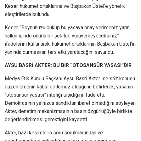
Keser, hükümet ortaklarına ve Başbakan Üstel’e yönelik
eleştirilerde bulundu.
Keser, “Boynunuzu büküp bu yasaya onay verirseniz yarın
halkın içinde onurlu bir şekilde yürüyemeyeceksiniz”
ifadelerini kullanarak, hükümet ortaklarının Başbakan Üstel’in
yanında durmasının ters etki yaratacağını savundu.
AYSU BASRİ AKTER: BU BİR “OTOSANSÜR YASASI”DIR
Medya Etik Kurulu Başkanı Aysu Basri Akter ise söz konusu
düzenlemenin kabul edilemez olduğunu belirterek, yasanın
“otosansür yasası” niteliği taşıdığını ifade etti.
Demokrasinin yalnızca sandıktan ibaret olmadığını söyleyen
Akter, denetim mekanizmasının basın özgürlüğüyle birlikte
değerlendirilmesi gerektiğini kaydetti.
Akter, bazı kesimlerin soru sorulmasından ve
denetlenmekten çekindiği için bu yasayı geçirmeye