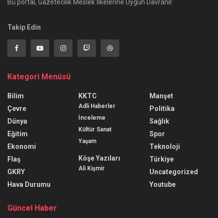
Bu portal, Gazetecilik Meslek İlkelerine Uygun Davranır.
Takip Edin
Kategori Menüsü
Bilim
KKTC
Manşet
Adli Haberler
Çevre
Politika
İnceleme
Dünya
Sağlık
Kültür Sanat
Eğitim
Spor
Yaşam
Ekonomi
Teknoloji
Köşe Yazıları
Flaş
Türkiye
Ali Kişmir
GKRY
Uncategorized
Hava Durumu
Youtube
Güncel Haber