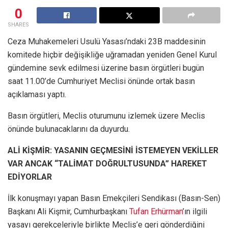
0
SHARES
Ceza Muhakemeleri Usulü Yasası’ndaki 23B maddesinin
komitede hiçbir değişikliğe uğramadan yeniden Genel Kurul
gündemine sevk edilmesi üzerine basın örgütleri bugün
saat 11.00’de Cumhuriyet Meclisi önünde ortak basın
açıklaması yaptı.
Basın örgütleri, Meclis oturumunu izlemek üzere Meclis
önünde bulunacaklarını da duyurdu.
ALİ KİŞMİR: YASANIN GEÇMESİNİ İSTEMEYEN VEKİLLER
VAR ANCAK “TALİMAT DOĞRULTUSUNDA” HAREKET
EDİYORLAR
İlk konuşmayı yapan Basın Emekçileri Sendikası (Basın-Sen)
Başkanı Ali Kişmir, Cumhurbaşkanı
Tufan Erhürman
’ın ilgili
yasayı gerekçeleriyle birlikte Meclis’e geri gönderdiğini