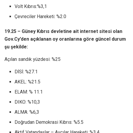
Volt Kıbrıs:%3,1
Çevreciler Hareketi: %2.0
19.25 – Güney Kıbrıs devletine ait internet sitesi olan
Gov.Cy’den açıklanan oy oranlarına göre güncel durum
şu şekilde:
Açılan sandık yüzdesi: %25
DİSİ: %27.1
AKEL: %21.5
ELAM: % 11.1
DIKO: %10,3
ALMA: %6,3
Doğrudan Demokrasi Kıbrıs: %5.5
Aktif Vatandaşlar – Avcılar Hareketi: %3.4