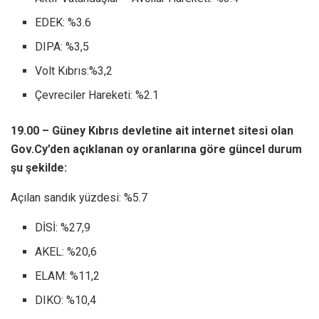
EDEK: %3.6
DIPA: %3,5
Volt Kıbrıs:%3,2
Çevreciler Hareketi: %2.1
19.00 – Güney Kıbrıs devletine ait internet sitesi olan
Gov.Cy’den açıklanan oy oranlarına göre güncel durum
şu şekilde:
Açılan sandık yüzdesi: %5.7
DİSİ: %27,9
AKEL: %20,6
ELAM: %11,2
DIKO: %10,4