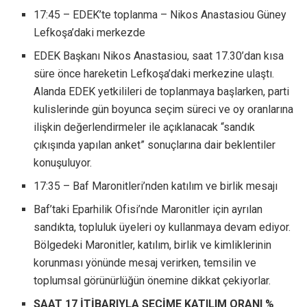
17:45 – EDEK’te toplanma – Nikos Anastasiou Güney
Lefkoşa’daki merkezde
EDEK Başkanı Nikos Anastasiou, saat 17.30’dan kısa
süre önce hareketin Lefkoşa’daki merkezine ulaştı.
Alanda EDEK yetkilileri de toplanmaya başlarken, parti
kulislerinde gün boyunca seçim süreci ve oy oranlarına
ilişkin değerlendirmeler ile açıklanacak “sandık
çıkışında yapılan anket” sonuçlarına dair beklentiler
konuşuluyor.
17:35 – Baf Maronitleri’nden katılım ve birlik mesajı
Baf’taki Eparhilik Ofisi’nde Maronitler için ayrılan
sandıkta, topluluk üyeleri oy kullanmaya devam ediyor.
Bölgedeki Maronitler, katılım, birlik ve kimliklerinin
korunması yönünde mesaj verirken, temsilin ve
toplumsal görünürlüğün önemine dikkat çekiyorlar.
SAAT 17 İTİBARIYLA SEÇİME KATILIM ORANI %