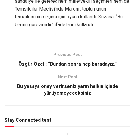
sandalye ile gelerek hem milletvekili seçimleri hem de
Temsilciler Meclisi’nde Maronit toplumunun
temsilcisinin seçimi için oyunu kullandı. Suzana, “Bu
benim görevimdir” ifadelerini kullandı.
Previous Post
Özgür Özel : “Bundan sonra hep buradayız.”
Next Post
Bu yasaya onay verirseniz yarın halkın içinde
yürüyemeyeceksiniz
Stay Connected test