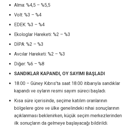
Alma: %4,5 – %5,5
Volt: %3 – %4
EDEK: %3 – %4
Ekologlar Hareketi: %2 – %3
DİPA: %2 – %3
Avcılar Hareketi: %2 – %3
Diğer: %6 – %8
SANDIKLAR KAPANDI, OY SAYIMI BAŞLADI
18.00 – Güney Kıbrıs’ta saat 18.00 itibarıyla sandıklar
kapandı ve oyların resmi sayım süreci başladı.
Kısa süre içerisinde, seçime katılım oranlarının
bölgelere göre ve ülke genelindeki nihai sonuçlarının
açıklanması beklenirken, küçük seçim merkezlerinden
ilk sonuçların da gelmeye başlayacağı bildirildi.