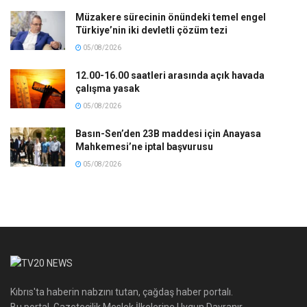
Müzakere sürecinin önündeki temel engel
Türkiye’nin iki devletli çözüm tezi
05/08/2026
12.00-16.00 saatleri arasında açık havada
çalışma yasak
05/08/2026
Basın-Sen’den 23B maddesi için Anayasa
Mahkemesi’ne iptal başvurusu
05/08/2026
Kıbrıs'ta haberin nabzını tutan, çağdaş haber portalı.
Bu portal, Gazetecilik Meslek İlkelerine Uygun Davranır.