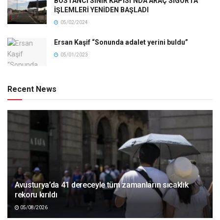
BOSTANCI SINIR KAPISI’NDA ARAÇ SİGORTA
İŞLEMLERİ YENİDEN BAŞLADI
05/02/2024
Ersan Kaşif “Sonunda adalet yerini buldu”
05/01/2023
Recent News
Avusturya’da 41 dereceyle tüm zamanların sıcaklık
rekoru kırıldı
05/08/2026