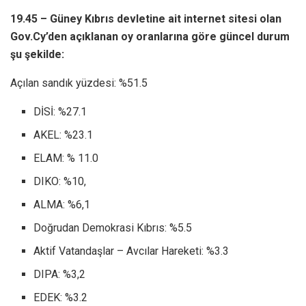
19.45 – Güney Kıbrıs devletine ait internet sitesi olan
Gov.Cy’den açıklanan oy oranlarına göre güncel durum
şu şekilde:
Açılan sandık yüzdesi: %51.5
DİSİ: %27.1
AKEL: %23.1
ELAM: % 11.0
DIKO: %10,
ALMA: %6,1
Doğrudan Demokrasi Kıbrıs: %5.5
Aktif Vatandaşlar – Avcılar Hareketi: %3.3
DIPA: %3,2
EDEK: %3.2