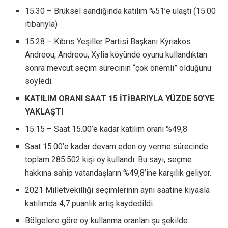
15.30 – Brüksel sandığında katılım %51’e ulaştı (15.00
itibarıyla)
15.28 – Kıbrıs Yeşiller Partisi Başkanı Kyriakos
Andreou, Andreou, Xylia köyünde oyunu kullandıktan
sonra mevcut seçim sürecinin “çok önemli” olduğunu
söyledi.
KATILIM ORANI SAAT 15 İTİBARIYLA YÜZDE 50’YE
YAKLAŞTI
15.15 – Saat 15.00’e kadar katılım oranı %49,8
Saat 15.00’e kadar devam eden oy verme sürecinde
toplam 285.502 kişi oy kullandı. Bu sayı, seçme
hakkına sahip vatandaşların %49,8’ine karşılık geliyor.
2021 Milletvekilliği seçimlerinin aynı saatine kıyasla
katılımda 4,7 puanlık artış kaydedildi.
Bölgelere göre oy kullanma oranları şu şekilde