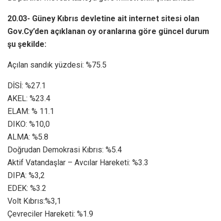
20.03- Güney Kıbrıs devletine ait internet sitesi olan
Gov.Cy’den açıklanan oy oranlarına göre güncel durum
şu şekilde:
Açılan sandık yüzdesi: %75.5
DİSİ: %27.1
AKEL: %23.4
ELAM: % 11.1
DIKO: %10,0
ALMA: %5.8
Doğrudan Demokrasi Kıbrıs: %5.4
Aktif Vatandaşlar – Avcılar Hareketi: %3.3
DIPA: %3,2
EDEK: %3.2
Volt Kıbrıs:%3,1
Çevreciler Hareketi: %1.9