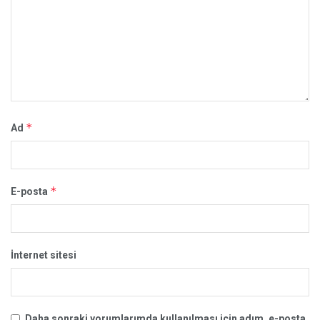
*
Ad
*
E-posta
İnternet sitesi
Daha sonraki yorumlarımda kullanılması için adım, e-posta