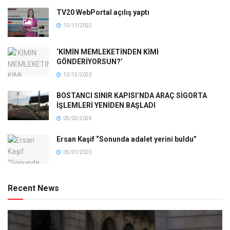
TV20 WebPortal açılış yaptı
15/11/2022
‘KİMİN MEMLEKETİNDEN KİMİ
GÖNDERİYORSUN?’
12/12/2023
BOSTANCI SINIR KAPISI’NDA ARAÇ SİGORTA
İŞLEMLERİ YENİDEN BAŞLADI
05/02/2024
Ersan Kaşif “Sonunda adalet yerini buldu”
05/01/2023
Recent News