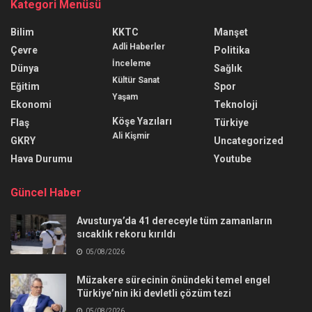
Kategori Menüsü
Bilim
KKTC
Manşet
Adli Haberler
Çevre
Politika
İnceleme
Dünya
Sağlık
Kültür Sanat
Eğitim
Spor
Yaşam
Ekonomi
Teknoloji
Köşe Yazıları
Flaş
Türkiye
Ali Kişmir
GKRY
Uncategorized
Hava Durumu
Youtube
Güncel Haber
Avusturya’da 41 dereceyle tüm zamanların
sıcaklık rekoru kırıldı
05/08/2026
Müzakere sürecinin önündeki temel engel
Türkiye’nin iki devletli çözüm tezi
05/08/2026