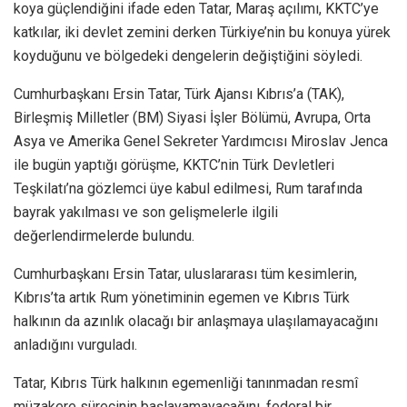
koya güçlendiğini ifade eden Tatar, Maraş açılımı, KKTC’ye
katkılar, iki devlet zemini derken Türkiye’nin bu konuya yürek
koyduğunu ve bölgedeki dengelerin değiştiğini söyledi.
Cumhurbaşkanı Ersin Tatar, Türk Ajansı Kıbrıs’a (TAK),
Birleşmiş Milletler (BM) Siyasi İşler Bölümü, Avrupa, Orta
Asya ve Amerika Genel Sekreter Yardımcısı Miroslav Jenca
ile bugün yaptığı görüşme, KKTC’nin Türk Devletleri
Teşkilatı’na gözlemci üye kabul edilmesi, Rum tarafında
bayrak yakılması ve son gelişmelerle ilgili
değerlendirmelerde bulundu.
Cumhurbaşkanı Ersin Tatar, uluslararası tüm kesimlerin,
Kıbrıs’ta artık Rum yönetiminin egemen ve Kıbrıs Türk
halkının da azınlık olacağı bir anlaşmaya ulaşılamayacağını
anladığını vurguladı.
Tatar, Kıbrıs Türk halkının egemenliği tanınmadan resmî
müzakere sürecinin başlayamayacağını, federal bir