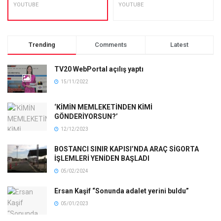
YOUTUBE
YOUTUBE
Trending
Comments
Latest
TV20 WebPortal açılış yaptı
15/11/2022
‘KİMİN MEMLEKETİNDEN KİMİ
GÖNDERİYORSUN?’
12/12/2023
BOSTANCI SINIR KAPISI’NDA ARAÇ SİGORTA
İŞLEMLERİ YENİDEN BAŞLADI
05/02/2024
Ersan Kaşif “Sonunda adalet yerini buldu”
05/01/2023