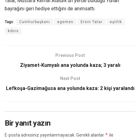
Tatar, Mustafa Kemal Atatürk’ün yerde bulduğu Yunan
bayrağını geri hediye ettiğini de anımsattı.
Tags:
Cumhurbaşkanı
egemen
Ersin Tatar
eşitlik
kıbrıs
Previous Post
Ziyamet-Kumyalı ana yolunda kaza; 3 yaralı
Next Post
Lefkoşa-Gazimağusa ana yolunda kaza: 2 kişi yaralandı
Bir yanıt yazın
*
E-posta adresiniz yayınlanmayacak.
Gerekli alanlar
ile