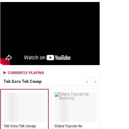
CURRENTLY PLAYING
Tek Soru Tek Cevap
Tek Soru Tek Cevap
Dilara Topcan ile
Mensure’s Cof