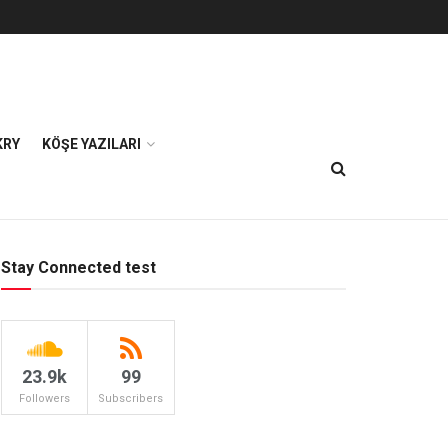
KRY
KÖŞE YAZILARI
Stay Connected test
23.9k
99
Followers
Subscribers