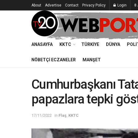
About
Advertise
Contact
Privacy Policy
Login
8 
ANASAYFA
KKTC
TÜRKIYE
DÜNYA
POLI
NÖBETÇI ECZANELER
MANŞET
Cumhurbaşkanı Tata
papazlara tepki gös
17/11/2022
in
Flaş
,
KKTC