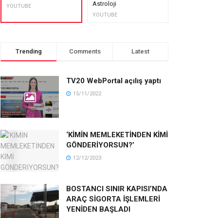
Astroloji
muhteşem lez
YOUTUBE
YOUTUBE
YOUTUBE
Trending
Comments
Latest
TV20 WebPortal açılış yaptı
15/11/2022
‘KİMİN MEMLEKETİNDEN KİMİ
GÖNDERİYORSUN?’
12/12/2023
BOSTANCI SINIR KAPISI’NDA
ARAÇ SİGORTA İŞLEMLERİ
YENİDEN BAŞLADI