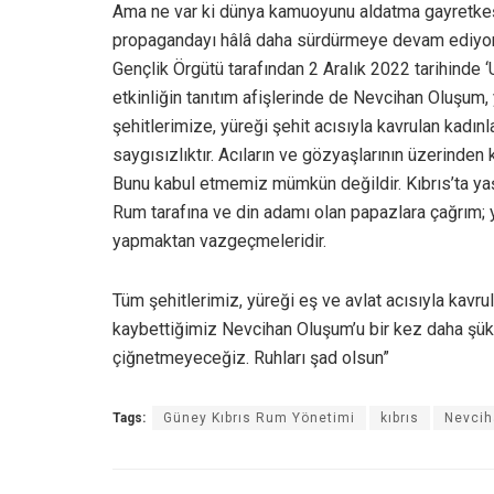
Ama ne var ki dünya kamuoyunu aldatma gayretkeş
propagandayı hâlâ daha sürdürmeye devam ediyor.
Gençlik Örgütü tarafından 2 Aralık 2022 tarihinde
etkinliğin tanıtım afişlerinde de Nevcihan Oluşum,
şehitlerimize, yüreği şehit acısıyla kavrulan kadın
saygısızlıktır. Acıların ve gözyaşlarının üzerind
Bunu kabul etmemiz mümkün değildir. Kıbrıs’ta yaş
Rum tarafına ve din adamı olan papazlara çağrım; 
yapmaktan vazgeçmeleridir.
Tüm şehitlerimiz, yüreği eş ve avlat acısıyla kavr
kaybettiğimiz Nevcihan Oluşum’u bir kez daha şükra
çiğnetmeyeceğiz. Ruhları şad olsun”
Tags:
Güney Kıbrıs Rum Yönetimi
kıbrıs
Nevci