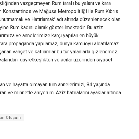
liğinden vazgeçmeyen Rum tarafı bu yalanı ve kara
 Konstantinos ve Mağusa Metropolitliği ile Rum Kıbrıs
 ‘Unutmamak ve Hatırlamak’ adı altında düzenlenecek olan
 yine Rum kadını olarak gösterilmektedir. Bu aziz
larımıza ve annelerimize karşı yapılan en büyük
en kara propaganda yapılamaz, dünya kamuoyu aldatılamaz.
anan vahşet ve katliamlar bu tür yalanlarla gizlenemez.
yalandan, gayretkeşlikten ve acılar üzerinden siyaset
ulan ve hayatta olmayan tüm annelerimizi, 84 yaşında
n ve minnetle anıyorum. Aziz hatıralarını ayaklar altında
han Oluşum