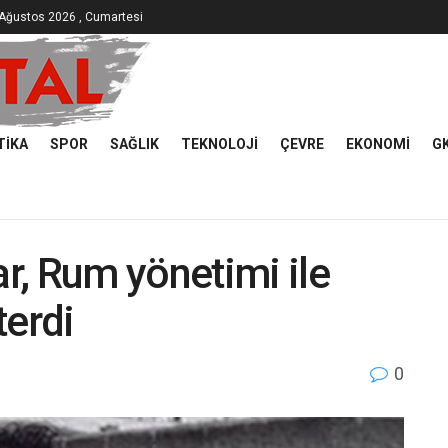
Ağustos 2026 , Cumartesi
TIKA
SPOR
SAĞLIK
TEKNOLOJI
ÇEVRE
EKONOMI
G
r, Rum yönetimi ile
terdi
0