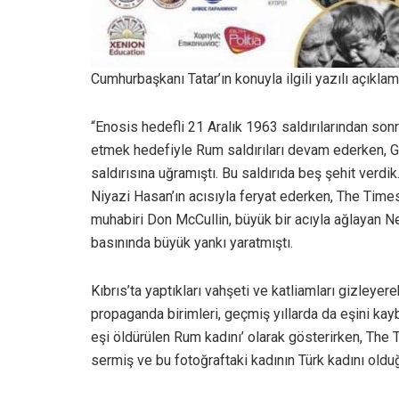
Cumhurbaşkanı Tatar’ın konuyla ilgili yazılı açıklam
“Enosis hedefli 21 Aralık 1963 saldırılarından sonra
etmek hedefiyle Rum saldırıları devam ederken, 
saldırısına uğramıştı. Bu saldırıda beş şehit verd
Niyazi Hasan’ın acısıyla feryat ederken, The Time
muhabiri Don McCullin, büyük bir acıyla ağlayan N
basınında büyük yankı yaratmıştı.
Kıbrıs’ta yaptıkları vahşeti ve katliamları gizley
propaganda birimleri, geçmiş yıllarda da eşini ka
eşi öldürülen Rum kadını’ olarak gösterirken, The
sermiş ve bu fotoğraftaki kadının Türk kadını oldu