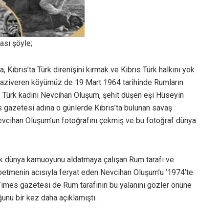
ası şöyle;
, Kıbrıs’ta Türk direnişini kırmak ve Kıbrıs Türk halkını yok
Gaziveren köyümüz de 19 Mart 1964 tarihinde Rumların
ik. Türk kadını Nevcihan Oluşum, şehit düşen eşi Hüseyin
s gazetesi adına o günlerde Kıbrıs’ta bulunan savaş
evcihan Oluşum’un fotoğrafını çekmiş ve bu fotoğraf dünya
erek dünya kamuoyunu aldatmaya çalışan Rum tarafı ve
ybetmenin acısıyla feryat eden Nevcihan Oluşum’u ‘1974’te
 Times gazetesi de Rum tarafının bu yalanını gözler önüne
ğunu bir kez daha açıklamıştı.