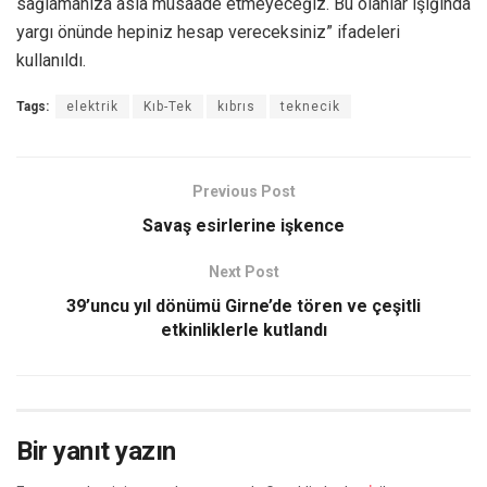
sağlamanıza asla müsaade etmeyeceğiz. Bu olanlar ışığında
yargı önünde hepiniz hesap vereceksiniz” ifadeleri
kullanıldı.
Tags:
elektrik
Kıb-Tek
kıbrıs
teknecik
Previous Post
Savaş esirlerine işkence
Next Post
39’uncu yıl dönümü Girne’de tören ve çeşitli
etkinliklerle kutlandı
Bir yanıt yazın