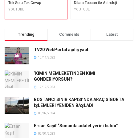
Tek Soru Tek Cevap
Dilara Topcan ile Astroloji
YOUTUBE
YOUTUBE
Trending
Comments
Latest
TV20 WebPortal açılış yaptı
15/11/2022
‘KİMİN MEMLEKETİNDEN KİMİ
GÖNDERİYORSUN?’
12/12/2023
BOSTANCI SINIR KAPISI’NDA ARAÇ SİGORTA
İŞLEMLERİ YENİDEN BAŞLADI
05/02/2024
Ersan Kaşif “Sonunda adalet yerini buldu”
05/01/2023