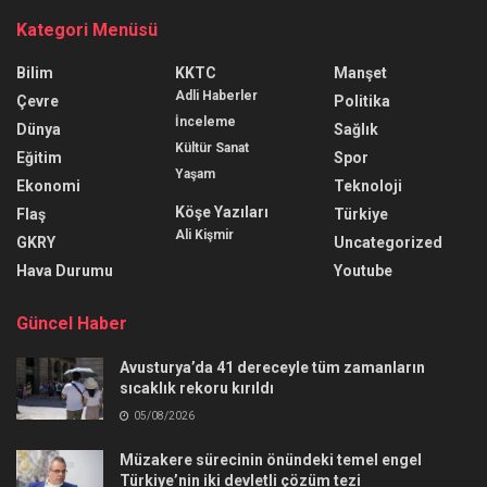
Kategori Menüsü
Bilim
KKTC
Manşet
Adli Haberler
Çevre
Politika
İnceleme
Dünya
Sağlık
Kültür Sanat
Eğitim
Spor
Yaşam
Ekonomi
Teknoloji
Köşe Yazıları
Flaş
Türkiye
Ali Kişmir
GKRY
Uncategorized
Hava Durumu
Youtube
Güncel Haber
Avusturya’da 41 dereceyle tüm zamanların
sıcaklık rekoru kırıldı
05/08/2026
Müzakere sürecinin önündeki temel engel
Türkiye’nin iki devletli çözüm tezi