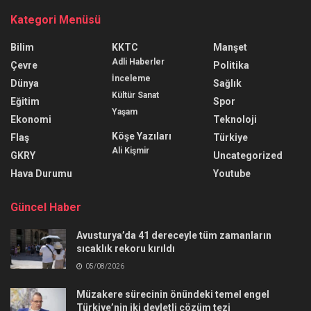
Kategori Menüsü
Bilim
KKTC
Manşet
Adli Haberler
Çevre
Politika
İnceleme
Dünya
Sağlık
Kültür Sanat
Eğitim
Spor
Yaşam
Ekonomi
Teknoloji
Köşe Yazıları
Flaş
Türkiye
Ali Kişmir
GKRY
Uncategorized
Hava Durumu
Youtube
Güncel Haber
Avusturya’da 41 dereceyle tüm zamanların
sıcaklık rekoru kırıldı
05/08/2026
Müzakere sürecinin önündeki temel engel
Türkiye’nin iki devletli çözüm tezi