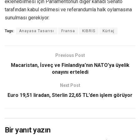
eklenebilmesi için Parlamentonun diğer kanadı Senato
tarafından kabul edilmesi ve referandumla halk oylamasına
sunulması gerekiyor.
Tags:
Anayasa Tasarısı
Fransa
KIBRIS
Kürtaj
Previous Post
Macaristan, İsveç ve Finlandiya’nın NATO’ya üyelik
onayını erteledi
Next Post
Euro 19,51 liradan, Sterlin 22,65 TL’den işlem görüyor
Bir yanıt yazın