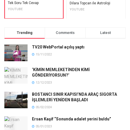
Tek Soru Tek Cevap
Dilara Topcan ile Astroloji
YOUTUBE
YOUTUBE
Trending
Comments
Latest
TV20 WebPortal açılış yaptı
15/11/2022
‘KİMİN MEMLEKETİNDEN KİMİ
GÖNDERİYORSUN?’
12/12/2023
BOSTANCI SINIR KAPISI’NDA ARAÇ SİGORTA
İŞLEMLERİ YENİDEN BAŞLADI
05/02/2024
Ersan Kaşif “Sonunda adalet yerini buldu”
05/01/2023