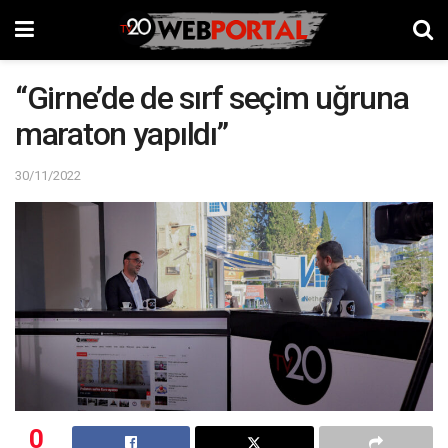
“Girne’de de sırf seçim uğruna
maraton yapıldı”
30/11/2022
0