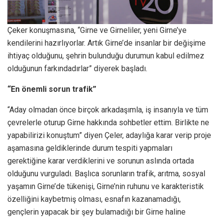
Çeker konuşmasına, “Girne ve Girneliler, yeni Girne’ye
kendilerini hazırlıyorlar. Artık Girne’de insanlar bir değişime
ihtiyaç olduğunu, şehrin bulunduğu durumun kabul edilmez
olduğunun farkındadırlar” diyerek başladı.
“En önemli sorun trafik”
“Aday olmadan önce birçok arkadaşımla, iş insanıyla ve tüm
çevrelerle oturup Girne hakkında sohbetler ettim. Birlikte ne
yapabilirizi konuştum” diyen Çeler, adaylığa karar verip proje
aşamasına geldiklerinde durum tespiti yapmaları
gerektiğine karar verdiklerini ve sorunun aslında ortada
olduğunu vurguladı. Başlıca sorunların trafik, arıtma, sosyal
yaşamın Girne’de tükenişi, Girne’nin ruhunu ve karakteristik
özelliğini kaybetmiş olması, esnafın kazanamadığı,
gençlerin yapacak bir şey bulamadığı bir Girne haline