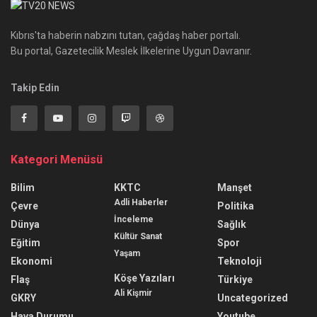
Kıbrıs'ta haberin nabzını tutan, çağdaş haber portalı.
Bu portal, Gazetecilik Meslek İlkelerine Uygun Davranır.
Takip Edin
Kategori Menüsü
Bilim
KKTC
Manşet
Adli Haberler
Çevre
Politika
İnceleme
Dünya
Sağlık
Kültür Sanat
Eğitim
Spor
Yaşam
Ekonomi
Teknoloji
Köşe Yazıları
Flaş
Türkiye
Ali Kişmir
GKRY
Uncategorized
Hava Durumu
Youtube