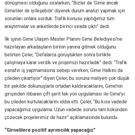
dönüşmesi olduğunu sıralarken, “Bizler de ‘Girne ancak
Girneliler ile iyileşebilir’ diyerek durum analizi yapmak için
sorunları onlara sorduk. Trafik konusu yaptığımız tüm
araştırmalar ve anketlerde birinci sırada çıktı” dedi.
İlk işinin Girne Ulaşım Master Planını Girne Belediyesi’ne
hazırlayan arkadaşların birinin yanına gitmek olduğunu
belirten Çeler, “Defalarca görüştükten sonra birlikte
çalışmaya karar verdik ve projemizi hazırladık” dedi. “Trafik
esnafın iş yapmamasına sebep verirken, Girne Halkını da
çileden çıkartıyor” diyen Çeler, bu soruna maliyeti çok düşük
bir şekilde dokunuşlarla ortadan kaldıracaklarını, Girne’nin
girişinden itibaren çift şerit tek yön uygulaması ile Girne’yi
bu çileden kurtulacaklarını iddia etti. Çeler, “Bu kısa vadede
yapacağımız uygulama. Uzun vadede sorunu tam kökünden
çözecek projelerimiz de hazır” açıklamasında bulundu.
“Girnelilere pozitif ayrımcılık yapacağız”