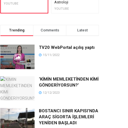
Astroloji
muhteşem lez
YOUTUBE
YOUTUBE
YOUTUBE
Trending
Comments
Latest
TV20 WebPortal açılış yaptı
15/11/2022
‘KİMİN MEMLEKETİNDEN KİMİ
GÖNDERİYORSUN?’
12/12/2023
BOSTANCI SINIR KAPISI’NDA
ARAÇ SİGORTA İŞLEMLERİ
YENİDEN BAŞLADI