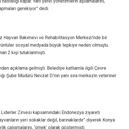
hastalığı kapar. Yani yerel yönetimlerin aşılamalarını,
yapmaları gerekiyor” dedi.
iz Hayvan Bakımevi ve Rehabilitasyon Merkezi’nde bir
 görüntüler sosyal medyada büyük tepkiye neden olmuştu.
an 2 kişi tutuklanmıştı.
nden açıklama gelmişti. Belediye katliamla ilgili Çevre
ığı Şube Müdürü Nevzat D.’nin yanı sıra merkezin veteriner
Liderler Zirvesi kapsamındaki Endonezya ziyareti
vanların yeri sokaklar değil, barınaklardır” diyerek Konya
k çalışmalarını, ‘örnek’ olarak göstermişti.