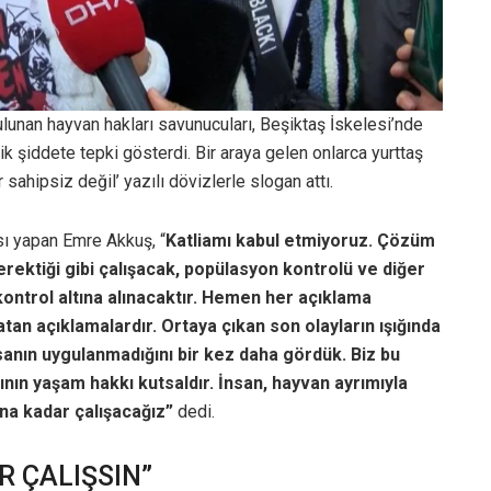
unan hayvan hakları savunucuları, Beşiktaş İskelesi’nde
k şiddete tepki gösterdi. Bir araya gelen onlarca yurttaş
sahipsiz değil’ yazılı dövizlerle slogan attı.
sı yapan Emre Akkuş, “
Katliamı kabul etmiyoruz. Çözüm
rektiği gibi çalışacak, popülasyon kontrolü ve diğer
 kontrol altına alınacaktır. Hemen her açıklama
an açıklamalardır. Ortaya çıkan son olayların ışığında
asanın uygulanmadığını bir kez daha gördük. Biz bu
ının yaşam hakkı kutsaldır. İnsan, hayvan ayrımıyla
una kadar çalışacağız”
dedi.
R ÇALIŞSIN”