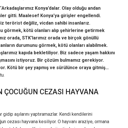
“
Arkadaşlarımız Konya’dalar. Olay olduğu andan
ler gitti. Maalesef Konya’ya girişler engellendi.
 terörist değiliz, vicdan sahibi insanlarız.
 görmek, kötü olanları alıp şehirlerine getirmek
ımız orada, STK’larımız orada ve birçok gönüllü
anların durumunu görmek, kötü olanları alabilmek.
şlarımız kapıda bekletiliyor. Biz sadece yaşam hakkını
şmasını istiyoruz. Bir çözüm bulmamız gerekiyor.
yor. Kötü bir şey yapmış ve sürülünce oraya gitmiş…
tu.
N ÇOCUĞUN CEZASI HAYVANA
gidip aşılarını yaptıramazlar. Kendi kendilerini
ğun cezası hayvana kesiliyor. O hayvanı araziye, ormana