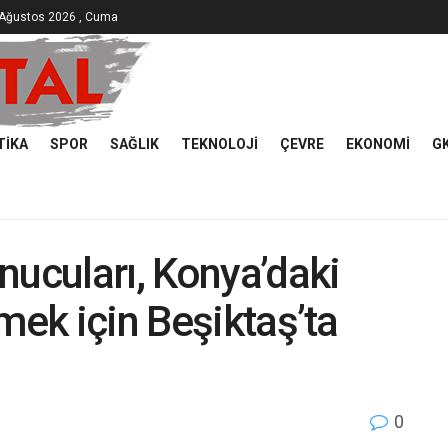
 Ağustos 2026 , Cuma
TIKA
SPOR
SAĞLIK
TEKNOLOJI
ÇEVRE
EKONOMI
G
nucuları, Konya’daki
mek için Beşiktaş’ta
0