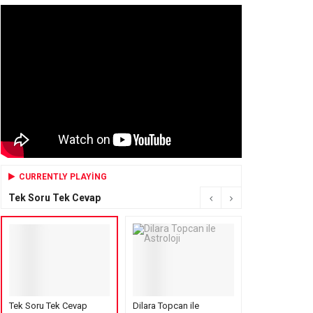
CURRENTLY PLAYING
Tek Soru Tek Cevap
Tek Soru Tek Cevap
Dilara Topcan ile
Mensure’s Cof