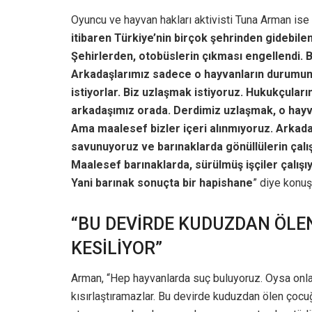
Oyuncu ve hayvan hakları aktivisti Tuna Arman ise 
itibaren Türkiye’nin birçok şehrinden gidebilen
Şehirlerden, otobüslerin çıkması engellendi. Biz
Arkadaşlarımız sadece o hayvanların durumunu
istiyorlar. Biz uzlaşmak istiyoruz. Hukukçular
arkadaşımız orada. Derdimiz uzlaşmak, o hayv
Ama maalesef bizler içeri alınmıyoruz. Arkada
savunuyoruz ve barınaklarda gönüllülerin çalı
Maalesef barınaklarda, sürülmüş işçiler çalışı
Yani barınak sonuçta bir hapishane
” diye konuş
“BU DEVİRDE KUDUZDAN ÖLE
KESİLİYOR”
Arman, “Hep hayvanlarda suç buluyoruz. Oysa onlar 
kısırlaştıramazlar. Bu devirde kuduzdan ölen çocu