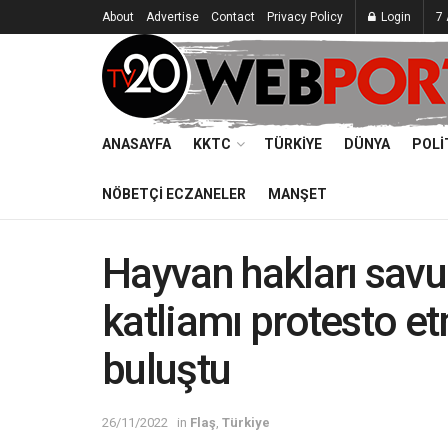
About
Advertise
Contact
Privacy Policy
Login
7
ANASAYFA
KKTC
TÜRKIYE
DÜNYA
POLI
NÖBETÇI ECZANELER
MANŞET
Hayvan hakları savu
katliamı protesto et
buluştu
26/11/2022
in
Flaş
,
Türkiye