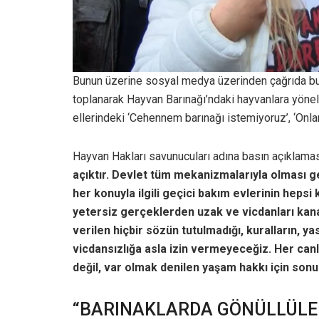
Bunun üzerine sosyal medya üzerinden çağrıda bul
toplanarak Hayvan Barınağı’ndaki hayvanlara yöneli
ellerindeki ‘Cehennem barınağı istemiyoruz’, ‘Onlar 
Hayvan Hakları savunucuları adına basın açıklama
açıktır. Devlet tüm mekanizmalarıyla olması ge
her konuyla ilgili geçici bakım evlerinin hepsi
yetersiz gerçeklerden uzak ve vicdanları kanat
verilen hiçbir sözün tutulmadığı, kuralların, y
vicdansızlığa asla izin vermeyeceğiz. Her canl
değil, var olmak denilen yaşam hakkı için son
“BARINAKLARDA GÖNÜLLÜLE