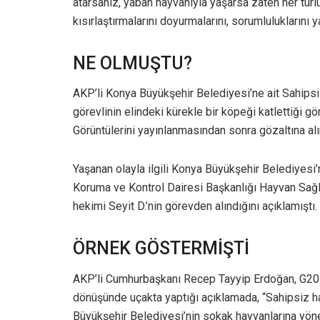
atarsanız, yaban hayvanıyla yaşarsa zaten her türlü 
kısırlaştırmalarını doyurmalarını, sorumluluklarını 
NE OLMUŞTU?
AKP’li Konya Büyükşehir Belediyesi’ne ait Sahips
görevlinin elindeki kürekle bir köpeği katlettiği
Görüntülerini yayınlanmasından sonra gözaltına alın
Yaşanan olayla ilgili Konya Büyükşehir Belediyesi’
Koruma ve Kontrol Dairesi Başkanlığı Hayvan Sağl
hekimi Seyit D.’nin görevden alındığını açıklamıştı.
ÖRNEK GÖSTERMİŞTİ
AKP’li Cumhurbaşkanı Recep Tayyip Erdoğan, G20 
dönüşünde uçakta yaptığı açıklamada, “Sahipsiz hay
Büyükşehir Belediyesi’nin sokak hayvanlarına yöneli