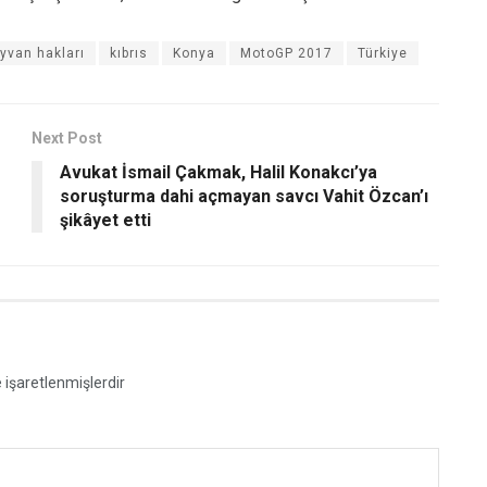
yvan hakları
kıbrıs
Konya
MotoGP 2017
Türkiye
Next Post
Avukat İsmail Çakmak, Halil Konakcı’ya
soruşturma dahi açmayan savcı Vahit Özcan’ı
şikâyet etti
e işaretlenmişlerdir