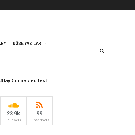
KRY
KÖŞE YAZILARI
Stay Connected test
23.9k
99
Followers
Subscribers