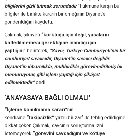
bilgilerini gizli tutmak zorundadır”
hükmüne karşın bu
bilgiler ile birlikte kararın bir örneğinin Diyanet’e
gönderildiğini kaydetti.
Çakmak, şikâyeti
“korktuğu için değil, yasaların
katledilmemesi gerektiğine inandığı için
yaptığını”
belirterek,
“Savcı, Türkiye Cumhuriyeti’nin bir
cumhuriyet savcısıdır, Diyanet’in savcısı değildir.
Diyanet’in ihbarcılıkla, muhbirlikle görevlendirilmiş bir
memuruymuş gibi işlem yaptığı için şikâyet
edilmektedir”
dedi.
‘ANAYASAYA BAĞLI OLMALI’
“İşleme konulmama kararı”
nın
kendisine
“takipsizlik”
yazılı bir zarf ile tebliğ edildiğine
dikkat çeken Çakmak, savcının soruşturma izni
istemeyerek
“görevini savsadığını ve kötüye