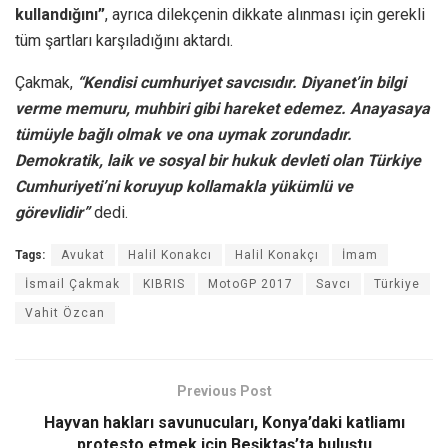
kullandığını”
, ayrıca dilekçenin dikkate alınması için gerekli
tüm şartları karşıladığını aktardı.
Çakmak,
“Kendisi cumhuriyet savcısıdır. Diyanet’in bilgi
verme memuru, muhbiri gibi hareket edemez. Anayasaya
tümüyle bağlı olmak ve ona uymak zorundadır.
Demokratik, laik ve sosyal bir hukuk devleti olan Türkiye
Cumhuriyeti’ni koruyup kollamakla yükümlü ve
görevlidir”
dedi.
Tags:
Avukat
Halil Konakcı
Halil Konakçı
İmam
İsmail Çakmak
KIBRIS
MotoGP 2017
Savcı
Türkiye
Vahit Özcan
Previous Post
Hayvan hakları savunucuları, Konya’daki katliamı
protesto etmek için Beşiktaş’ta buluştu