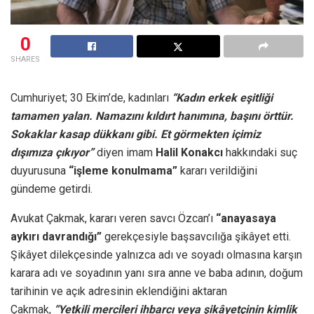
0
SHARES
Cumhuriyet; 30 Ekim’de, kadınları
“Kadın erkek eşitliği
tamamen yalan. Namazını kıldırt hanımına, başını örttür.
Sokaklar kasap dükkanı gibi. Et görmekten içimiz
dışımıza çıkıyor”
diyen imam
Halil Konakcı
hakkındaki suç
duyurusuna
“işleme konulmama”
kararı verildiğini
gündeme getirdi.
Avukat Çakmak, kararı veren savcı Özcan’ı
“anayasaya
aykırı davrandığı”
gerekçesiyle başsavcılığa şikâyet etti.
Şikâyet dilekçesinde yalnızca adı ve soyadı olmasına karşın
karara adı ve soyadının yanı sıra anne ve baba adının, doğum
tarihinin ve açık adresinin eklendiğini aktaran
Çakmak,
“Yetkili mercileri ihbarcı veya şikâyetçinin kimlik