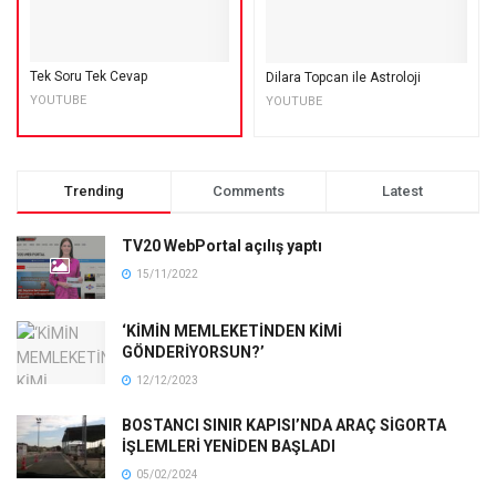
Tek Soru Tek Cevap
Dilara Topcan ile Astroloji
YOUTUBE
YOUTUBE
Trending
Comments
Latest
TV20 WebPortal açılış yaptı
15/11/2022
‘KİMİN MEMLEKETİNDEN KİMİ
GÖNDERİYORSUN?’
12/12/2023
BOSTANCI SINIR KAPISI’NDA ARAÇ SİGORTA
İŞLEMLERİ YENİDEN BAŞLADI
05/02/2024