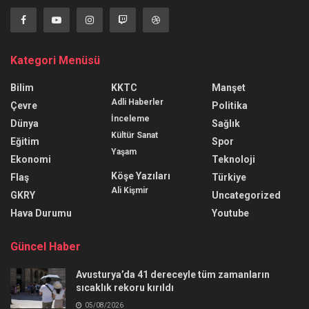
Kategori Menüsü
Bilim
KKTC
Manşet
Adli Haberler
Çevre
Politika
İnceleme
Dünya
Sağlık
Kültür Sanat
Eğitim
Spor
Yaşam
Ekonomi
Teknoloji
Köşe Yazıları
Flaş
Türkiye
Ali Kişmir
GKRY
Uncategorized
Hava Durumu
Youtube
Güncel Haber
Avusturya’da 41 dereceyle tüm zamanların
sıcaklık rekoru kırıldı
05/08/2026