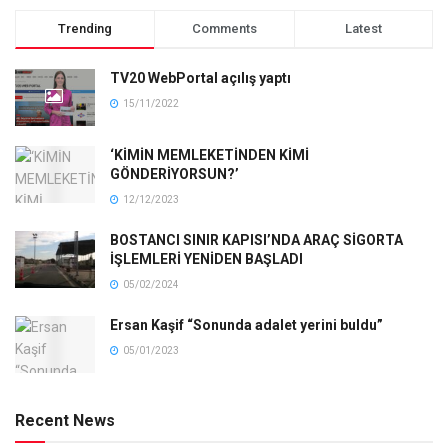
Trending
Comments
Latest
TV20 WebPortal açılış yaptı
15/11/2022
‘KİMİN MEMLEKETİNDEN KİMİ
GÖNDERİYORSUN?’
12/12/2023
BOSTANCI SINIR KAPISI’NDA ARAÇ SİGORTA
İŞLEMLERİ YENİDEN BAŞLADI
05/02/2024
Ersan Kaşif “Sonunda adalet yerini buldu”
05/01/2023
Recent News