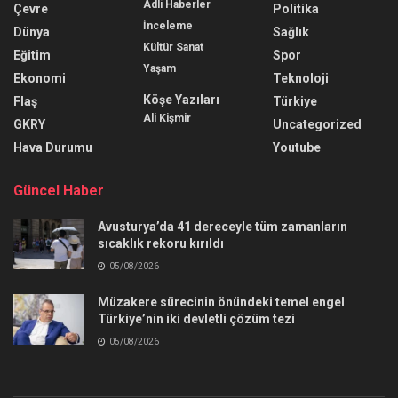
Adli Haberler
Çevre
Politika
İnceleme
Dünya
Sağlık
Kültür Sanat
Eğitim
Spor
Yaşam
Ekonomi
Teknoloji
Köşe Yazıları
Flaş
Türkiye
Ali Kişmir
GKRY
Uncategorized
Hava Durumu
Youtube
Güncel Haber
Avusturya’da 41 dereceyle tüm zamanların
sıcaklık rekoru kırıldı
05/08/2026
Müzakere sürecinin önündeki temel engel
Türkiye’nin iki devletli çözüm tezi
05/08/2026