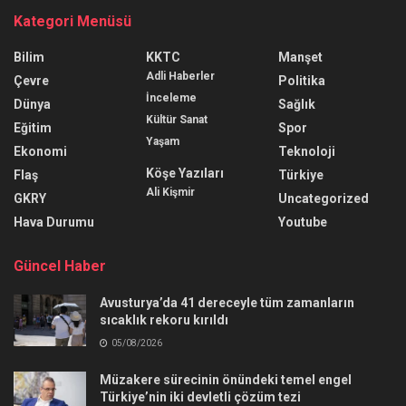
Kategori Menüsü
Bilim
KKTC
Manşet
Adli Haberler
Çevre
Politika
İnceleme
Dünya
Sağlık
Kültür Sanat
Eğitim
Spor
Yaşam
Ekonomi
Teknoloji
Köşe Yazıları
Flaş
Türkiye
Ali Kişmir
GKRY
Uncategorized
Hava Durumu
Youtube
Güncel Haber
Avusturya’da 41 dereceyle tüm zamanların
sıcaklık rekoru kırıldı
05/08/2026
Müzakere sürecinin önündeki temel engel
Türkiye’nin iki devletli çözüm tezi