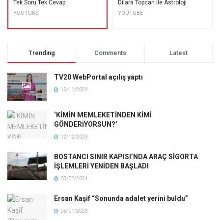
Tek Soru Tek Cevap
Dilara Topcan ile Astroloji
YOUTUBE
YOUTUBE
Trending
Comments
Latest
TV20 WebPortal açılış yaptı
15/11/2022
‘KİMİN MEMLEKETİNDEN KİMİ
GÖNDERİYORSUN?’
12/12/2023
BOSTANCI SINIR KAPISI’NDA ARAÇ SİGORTA
İŞLEMLERİ YENİDEN BAŞLADI
05/02/2024
Ersan Kaşif “Sonunda adalet yerini buldu”
05/01/2023