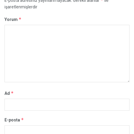
*
E-posta adresiniz yayınlanmayacak.
Gerekli alanlar
ile
işaretlenmişlerdir
*
Yorum
*
Ad
*
E-posta