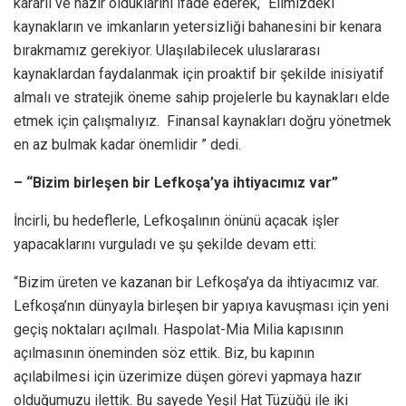
kararlı ve hazır olduklarını ifade ederek, “Elimizdeki
kaynakların ve imkanların yetersizliği bahanesini bir kenara
bırakmamız gerekiyor. Ulaşılabilecek uluslararası
kaynaklardan faydalanmak için proaktif bir şekilde inisiyatif
almalı ve stratejik öneme sahip projelerle bu kaynakları elde
etmek için çalışmalıyız. Finansal kaynakları doğru yönetmek
en az bulmak kadar önemlidir ” dedi.
– “Bizim birleşen bir Lefkoşa’ya ihtiyacımız var”
İncirli, bu hedeflerle, Lefkoşalının önünü açacak işler
yapacaklarını vurguladı ve şu şekilde devam etti:
“Bizim üreten ve kazanan bir Lefkoşa’ya da ihtiyacımız var.
Lefkoşa’nın dünyayla birleşen bir yapıya kavuşması için yeni
geçiş noktaları açılmalı. Haspolat-Mia Milia kapısının
açılmasının öneminden söz ettik. Biz, bu kapının
açılabilmesi için üzerimize düşen görevi yapmaya hazır
olduğumuzu ilettik. Bu sayede Yeşil Hat Tüzüğü ile iki