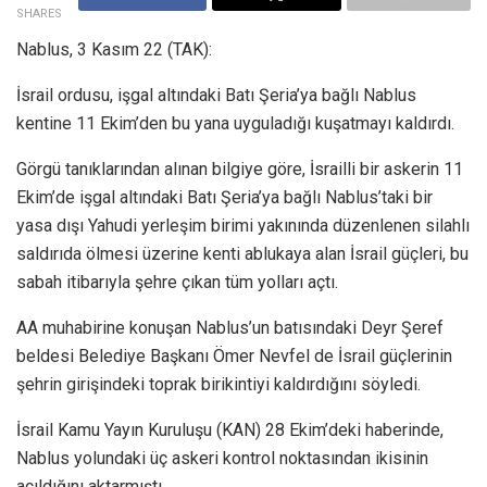
SHARES
Nablus, 3 Kasım 22 (TAK):
İsrail ordusu, işgal altındaki Batı Şeria’ya bağlı Nablus
kentine 11 Ekim’den bu yana uyguladığı kuşatmayı kaldırdı.
Görgü tanıklarından alınan bilgiye göre, İsrailli bir askerin 11
Ekim’de işgal altındaki Batı Şeria’ya bağlı Nablus’taki bir
yasa dışı Yahudi yerleşim birimi yakınında düzenlenen silahlı
saldırıda ölmesi üzerine kenti ablukaya alan İsrail güçleri, bu
sabah itibarıyla şehre çıkan tüm yolları açtı.
AA muhabirine konuşan Nablus’un batısındaki Deyr Şeref
beldesi Belediye Başkanı Ömer Nevfel de İsrail güçlerinin
şehrin girişindeki toprak birikintiyi kaldırdığını söyledi.
İsrail Kamu Yayın Kuruluşu (KAN) 28 Ekim’deki haberinde,
Nablus yolundaki üç askeri kontrol noktasından ikisinin
açıldığını aktarmıştı.