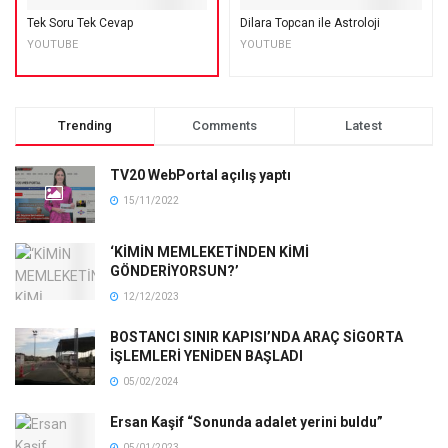
Tek Soru Tek Cevap
Dilara Topcan ile Astroloji
YOUTUBE
YOUTUBE
Trending
Comments
Latest
TV20 WebPortal açılış yaptı
15/11/2022
‘KİMİN MEMLEKETİNDEN KİMİ
GÖNDERİYORSUN?’
12/12/2023
BOSTANCI SINIR KAPISI’NDA ARAÇ SİGORTA
İŞLEMLERİ YENİDEN BAŞLADI
05/02/2024
Ersan Kaşif “Sonunda adalet yerini buldu”
05/01/2023