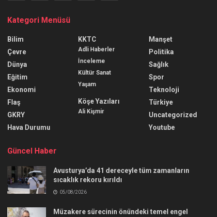
Kategori Menüsü
Bilim
KKTC
Manşet
Adli Haberler
Çevre
Politika
İnceleme
Dünya
Sağlık
Kültür Sanat
Eğitim
Spor
Yaşam
Ekonomi
Teknoloji
Köşe Yazıları
Flaş
Türkiye
Ali Kişmir
GKRY
Uncategorized
Hava Durumu
Youtube
Güncel Haber
Avusturya’da 41 dereceyle tüm zamanların
sıcaklık rekoru kırıldı
05/08/2026
Müzakere sürecinin önündeki temel engel