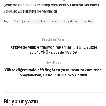
Şehir bölgesine düzenlediği baskında 6 Filistinli öldürüldü,
yaklaşık 20 Filistinli de yaralandı.
Tags:
Batı Şeria
Filistin
İsrail
Kuşatma
Nablus
Previous Post
Türkiye’de yıllık enflasyon rakamları… TÜFE yüzde
85,51, Yİ-ÜFE yüzde 157,69
Next Post
Yükseköğretimde affı öngören yasa tasarısı komitede
onaylanarak, Genel Kurul’a sevk edildi
Bir yanıt yazın