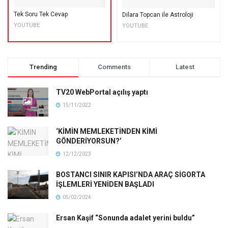
Tek Soru Tek Cevap
Dilara Topcan ile Astroloji
YOUTUBE
YOUTUBE
Trending
Comments
Latest
TV20 WebPortal açılış yaptı
15/11/2022
‘KİMİN MEMLEKETİNDEN KİMİ
GÖNDERİYORSUN?’
12/12/2023
BOSTANCI SINIR KAPISI’NDA ARAÇ SİGORTA
İŞLEMLERİ YENİDEN BAŞLADI
05/02/2024
Ersan Kaşif “Sonunda adalet yerini buldu”