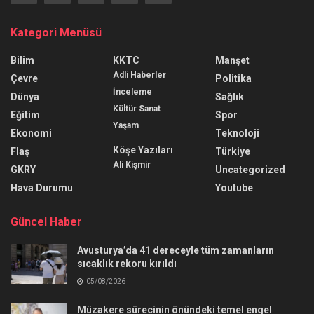
Kategori Menüsü
Bilim
KKTC
Manşet
Adli Haberler
Çevre
Politika
İnceleme
Dünya
Sağlık
Kültür Sanat
Eğitim
Spor
Yaşam
Ekonomi
Teknoloji
Köşe Yazıları
Flaş
Türkiye
Ali Kişmir
GKRY
Uncategorized
Hava Durumu
Youtube
Güncel Haber
Avusturya’da 41 dereceyle tüm zamanların
sıcaklık rekoru kırıldı
05/08/2026
Müzakere sürecinin önündeki temel engel