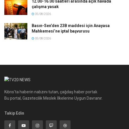
12.00-16.00 saatleri arasında açık havada
çalışma yasak
05/08/2026
Basın-Sen’den 23B maddesi için Anayasa
Mahkemesi’ne iptal başvurusu
05/08/2026
Kıbrıs'ta haberin nabzını tutan, çağdaş haber portalı.
Bu portal, Gazetecilik Meslek İlkelerine Uygun Davranır.
Takip Edin