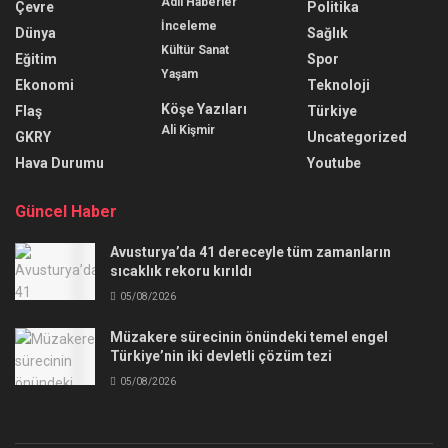
Adli Haberler
Çevre
Politika
İnceleme
Dünya
Sağlık
Kültür Sanat
Eğitim
Spor
Yaşam
Ekonomi
Teknoloji
Köşe Yazıları
Flaş
Türkiye
Ali Kişmir
GKRY
Uncategorized
Hava Durumu
Youtube
Güncel Haber
Avusturya’da 41 dereceyle tüm zamanların
sıcaklık rekoru kırıldı
05/08/2026
Müzakere sürecinin önündeki temel engel
Türkiye’nin iki devletli çözüm tezi
05/08/2026